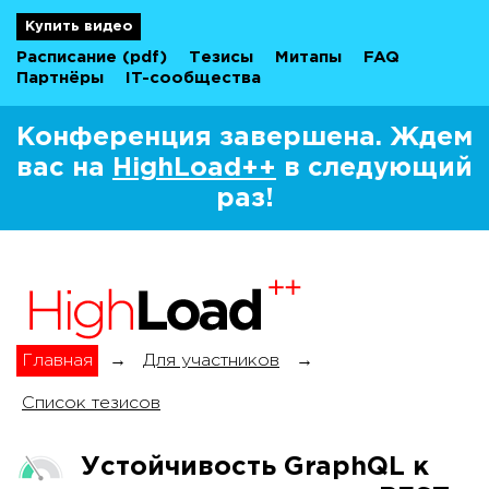
Купить видео
Расписание
(pdf)
Тезисы
Митапы
FAQ
Партнёры
IT-сообщества
Конференция завершена. Ждем
вас на
HighLoad++
в следующий
раз!
Главная
→
Для участников
→
Список тезисов
Устойчивость GraphQL к