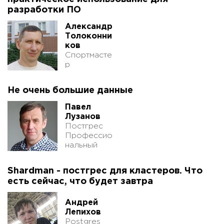
разработки ПО
Александр
Толоконни
ков
Спортмасте
р
Не очень большие данные
Павел
Лузанов
Постгрес
Профессио
нальный
Shardman - постгрес для кластеров. Что
есть сейчас, что будет завтра
Андрей
Лепихов
Postgres