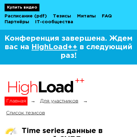
Купить видео
Расписание
(pdf)
Тезисы
Митапы
FAQ
Партнёры
IT-сообщества
Конференция завершена. Ждем
вас на
HighLoad++
в следующий
раз!
Главная
→
Для участников
→
Список тезисов
Time series данные в