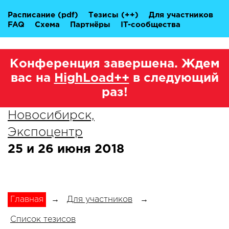
Расписание
(pdf)
Тезисы
(++)
Для участников
FAQ
Схема
Партнёры
IT-сообщества
Конференция завершена. Ждем
вас на
HighLoad++
в следующий
раз!
Новосибирск,
Экспоцентр
25 и 26 июня 2018
Главная
→
Для участников
→
Список тезисов