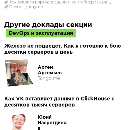
Технологии виртуализации и контейнеризации
,
Devops / другое
Другие доклады секции
DevOps и эксплуатация
Железо не подведет. Как я готовлю к бою
десятки серверов в день
Артем
Артемьев
Tango.me
Как VK вставляет данные в ClickHouse с
десятков тысяч серверов
Юрий
Насретдино
в