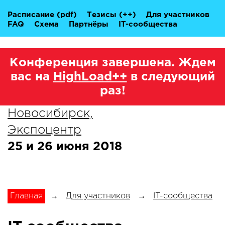
Расписание
(pdf)
Тезисы
(++)
Для участников
FAQ
Схема
Партнёры
IT-сообщества
Конференция завершена. Ждем
вас на
HighLoad++
в следующий
раз!
Новосибирск,
Экспоцентр
25 и 26 июня 2018
Главная
→
Для участников
→
IT-сообщества