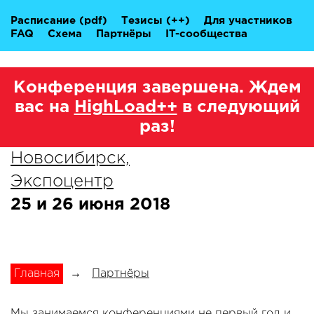
Расписание
(pdf)
Тезисы
(++)
Для участников
FAQ
Схема
Партнёры
IT-сообщества
Конференция завершена. Ждем
вас на
HighLoad++
в следующий
раз!
Новосибирск,
Экспоцентр
25 и 26 июня 2018
Главная
→
Партнёры
Мы занимаемся конференциями не первый год и