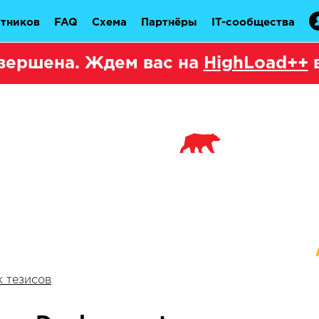
стников
FAQ
Схема
Партнёры
IT-сообщества
вершена. Ждем вас на
HighLoad++
в
 тезисов