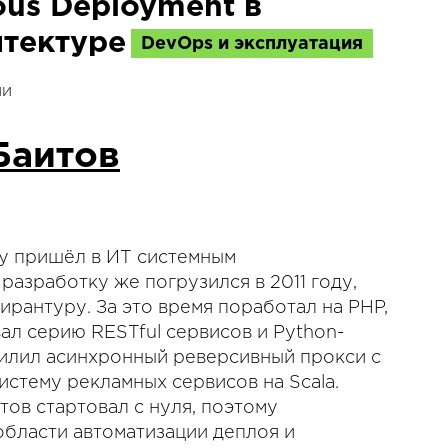
us Deployment в
тектуре
DevOps и эксплуатация
ии
Баитов
у пришёл в ИТ системным
разработку же погрузился в 2011 году,
ирантуру. За это время поработал на PHP,
вал серию RESTful сервисов и Python-
апилил асинхронный реверсивный прокси с
истему рекламных сервисов на Scala.
ов стартовал с нуля, поэтому
области автоматизации деплоя и