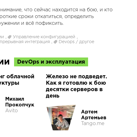
нимание, что сейчас находится на бою, и кто
роткие сроки откатиться, определить
ружении и всё пофиксить.
ии
,
Управление конфигурацией
,
прерывная интеграция
,
Devops / другое
ции
DevOps и эксплуатация
нг облачной
Железо не подведет.
уктуры
Как я готовлю к бою
десятки серверов в
день
Михаил
Прокопчук
Avito
Артем
Артемьев
Tango.me