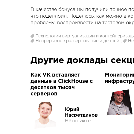
В качестве бонуса мы получили точное по
что подеплоил. Поделюсь, как можно в ко
проблему, воспроизвести на тестовом ок
Технологии виртуализации и контейнеризац
Непрерывное развертывание и деплой
,
Не
Другие доклады сек
Как VK вставляет
Монитори
данные в ClickHouse с
инфрастр
десятков тысяч
серверов
Юрий
Насретдинов
ВКонтакте