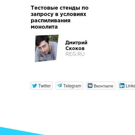
Тестовые стенды по
запросу в условиях
распиливания
монолита
Дмитрий
Скоков
REG.RU
Twitter
Telegram
Вконтакте
Link