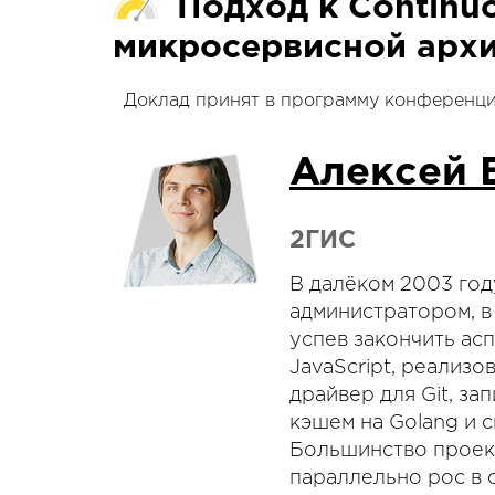
Подход к Continuo
микросервисной архи
Доклад принят в программу конференц
Алексей 
2ГИС
В далёком 2003 год
администратором, в 
успев закончить асп
JavaScript, реализо
драйвер для Git, з
кэшем на Golang и с
Большинство проект
параллельно рос в 