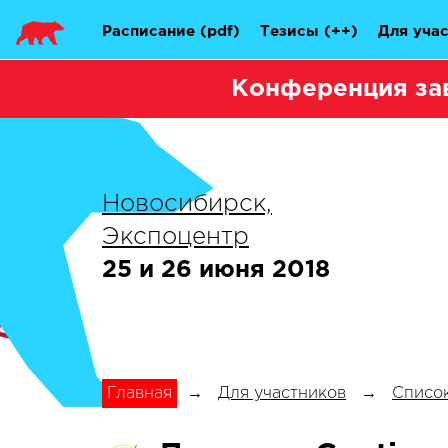
Расписание
(pdf)
Тезисы
(++)
Для уча
Конференция за
Новосибирск,
Экспоцентр
25 и 26 июня 2018
Главная
→
Для участников
→
Список