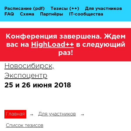
Расписание
(pdf)
Тезисы
(++)
Для участников
FAQ
Схема
Партнёры
IT-сообщества
Конференция завершена. Ждем
вас на
HighLoad++
в следующий
раз!
Новосибирск,
Экспоцентр
25 и 26 июня 2018
Главная
→
Для участников
→
Список тезисов