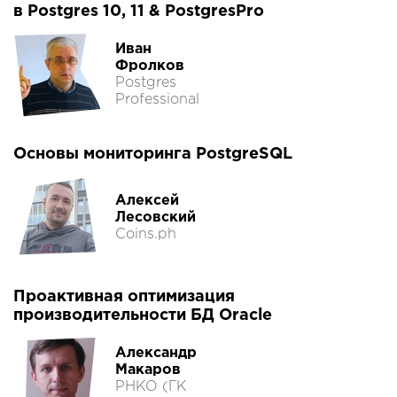
в Postgres 10, 11 & PostgresPro
Иван
Фролков
Postgres
Professional
Основы мониторинга PostgreSQL
Алексей
Лесовский
Coins.ph
Проактивная оптимизация
производительности БД Oracle
Александр
Макаров
РНКО (ГК