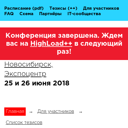
Расписание
(pdf)
Тезисы
(++)
Для участников
FAQ
Схема
Партнёры
IT-сообщества
Конференция завершена. Ждем
вас на
HighLoad++
в следующий
раз!
Новосибирск,
Экспоцентр
25 и 26 июня 2018
Главная
→
Для участников
→
Список тезисов