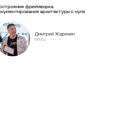
остроение фреймворка
окументирования архитектуры с нуля
Дмитрий Жарихин
hh.ru