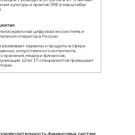
ение культуры и практик SRE в масштабах
.
джитал
льтисервисная цифровая экосистема и 
телеком-оператор в России. 

 развивает сервисы и продукты в сфере 
данных, искусственного интеллекта, 
о хранения, медиа и финансов, 
уникаций. Штат IT-специалистов превышает 
еловек.
роизводительность финансовых систем.