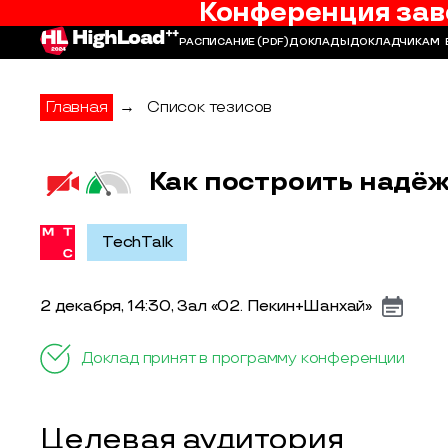
Конференция зав
РАСПИСАНИЕ
(PDF)
ДОКЛАДЫ
ДОКЛАДЧИКАМ
Главная
→
Список тезисов
Как построить надёж
TechTalk
2 декабря, 14:30, Зал «02. Пекин+Шанхай»
Доклад принят в программу конференции
Целевая аудитория