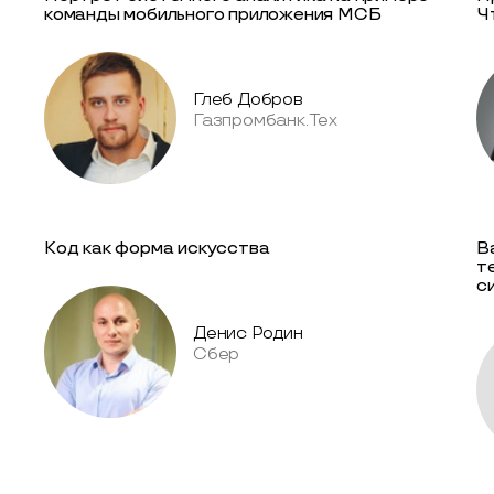
команды мобильного приложения МСБ
Ч
Глеб Добров
Газпромбанк.Тех
Код как форма искусства
В
т
с
Денис Родин
Сбер