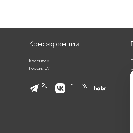
Конференции
Календарь
П
Россия IV
С
П
Л
К