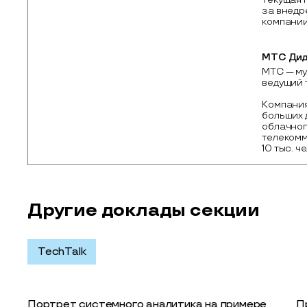
за внедр
компании
МТС Ди
МТС — му
ведущий 
Компания
больших 
облачног
телекомм
10 тыс. ч
Другие доклады секции
TechTalk
Портрет системного аналитика на примере
П