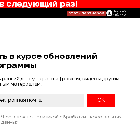
в следующий раз!
Личный
стать партнёром
кабинет
ть в курсе обновлений
ограммы
 ранний доступ к расшифровкам, видео и другим
ным материалам.
Я согласен с
политикой обработки персональных
данных