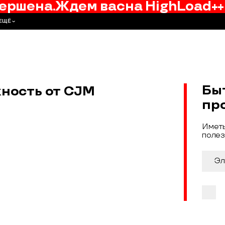
ершена.
Ждем вас
на
HighLoad++
ЕЩЁ
Бы
ность от CJM
пр
Иметь
полез