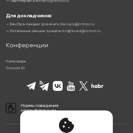
— Партнёрам:
partners@ontico.ru
Для докладчиков:
— DevOps-секции:
speakers.devops@ontico.ru
— Остальные секции:
speakers.highload@ontico.ru
Конференции
Календарь
Россия IV
Нормы поведения
на конференции