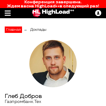
Конференция завершена.
Ждем вас
на
HighLoad++
в следующий раз!
Главная
→
Доклады
Глеб Добров
Газпромбанк.Тех