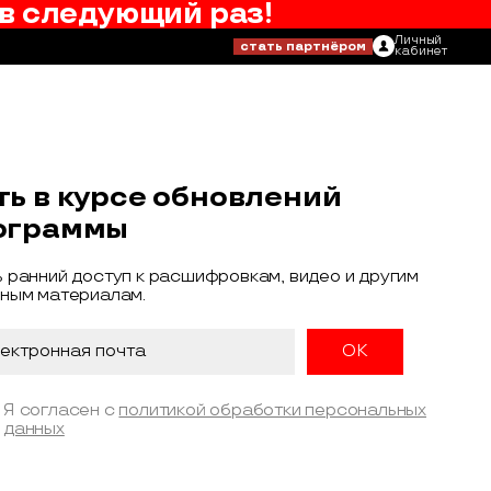
в следующий раз!
Личный
стать партнёром
кабинет
ть в курсе обновлений
ограммы
 ранний доступ к расшифровкам, видео и другим
ным материалам.
Я согласен с
политикой обработки персональных
данных