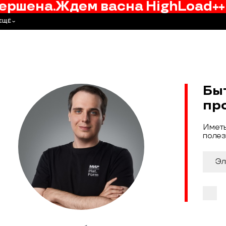
ершена.
Ждем вас
на
HighLoad++
ЕЩЁ
Бы
пр
Иметь
полез