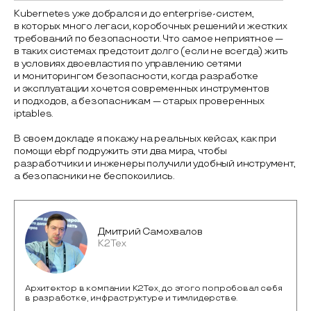
Kubernetes уже добрался и до enterprise-систем,
в которых много легаси, коробочных решений и жестких
требований по безопасности. Что самое неприятное —
в таких системах предстоит долго (если не всегда) жить
в условиях двоевластия по управлению сетями
и мониторингом безопасности, когда разработке
и эксплуатации хочется современных инструментов
и подходов, а безопасникам — старых проверенных
iptables.
В своем докладе я покажу на реальных кейсах, как при
помощи ebpf подружить эти два мира, чтобы
разработчики и инженеры получили удобный инструмент,
а безопасники не беспокоились.
Дмитрий Самохвалов
К2Тех
Архитектор в компании К2Тех, до этого попробовал себя
в разработке, инфраструктуре и тимлидерстве.