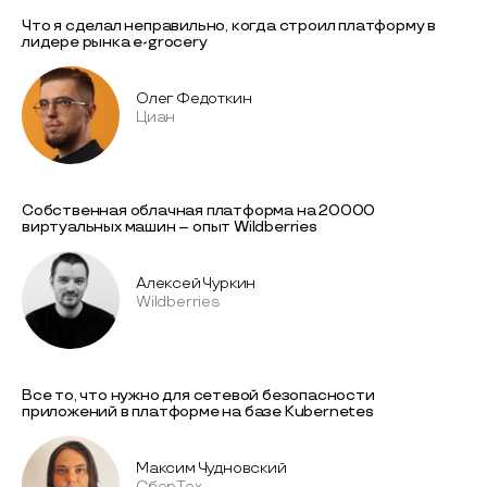
Что я сделал неправильно, когда строил платформу в
лидере рынка e-grocery
Олег Федоткин
Циан
Собственная облачная платформа на 20000
виртуальных машин – опыт Wildberries
Алексей Чуркин
Wildberries
Все то, что нужно для сетевой безопасности
приложений в платформе на базе Kubernetes
Максим Чудновский
СберТех