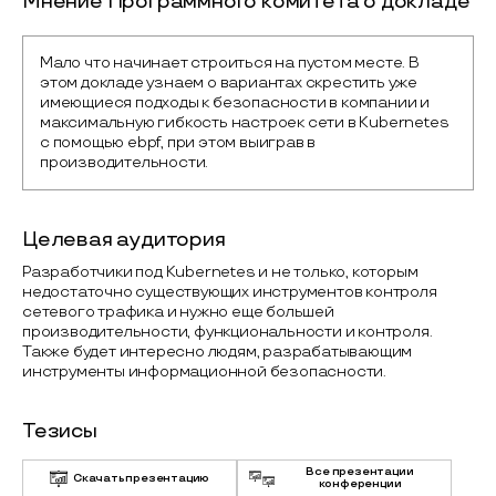
Мнение Программного комитета о докладе
Мало что начинает строиться на пустом месте. В 
этом докладе узнаем о вариантах скрестить уже 
имеющиеся подходы к безопасности в компании и 
максимальную гибкость настроек сети в Kubernetes 
с помощью ebpf, при этом выиграв в 
производительности.
Целевая аудитория
Разработчики под Kubernetes и не только, которым
недостаточно существующих инструментов контроля
сетевого трафика и нужно еще большей
производительности, функциональности и контроля.
Также будет интересно людям, разрабатывающим
инструменты информационной безопасности.
Тезисы
Все презентации
Скачать презентацию
конференции