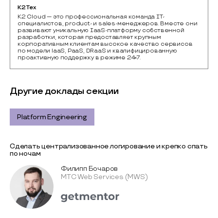
К2Тех
К2 Cloud — это профессиональная команда IТ-
специалистов, product- и sales-менеджеров. Вместе они 
развивают уникальную IaaS-платформу собственной 
разработки, которая предоставляет крупным 
корпоративным клиентам высокое качество сервисов 
по модели laaS, PaaS, DRaaS и квалифицированную 
Другие доклады секции
Platform Engineering
Сделать централизованное логирование и крепко спать
по ночам
Филипп Бочаров
МТС Web Services (MWS)