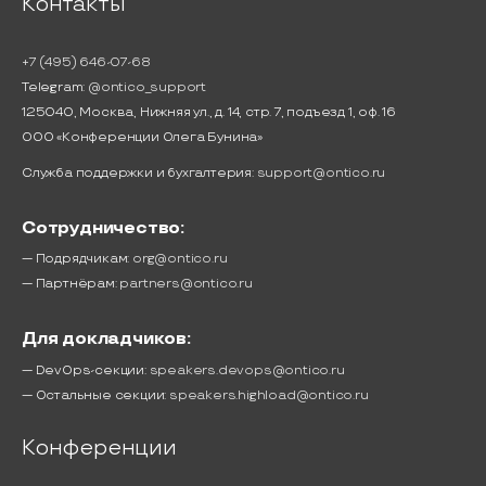
Контакты
+7 (495) 646-07-68
Telegram:
@ontico_support
125040, Москва, Нижняя ул., д. 14, стр. 7, подъезд 1, оф. 16
ООО «Конференции Олега Бунина»
Служба поддержки и бухгалтерия:
support@ontico.ru
Сотрудничество:
— Подрядчикам:
org@ontico.ru
— Партнёрам:
partners@ontico.ru
Для докладчиков:
— DevOps-секции:
speakers.devops@ontico.ru
— Остальные секции:
speakers.highload@ontico.ru
Конференции