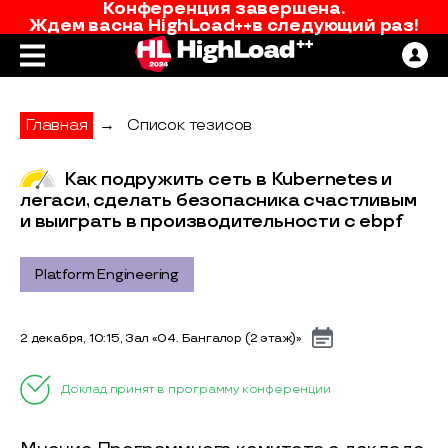
Конференция завершена.
Ждем вас
на
HighLoad++
в следующий раз!
Главная
→
Список тезисов
Как подружить сеть в Kubernetes и
легаси, сделать безопасника счастливым
и выиграть в производительности с ebpf
Platform Engineering
2 декабря, 10:15, Зал «04. Бангалор (2 этаж)»
Доклад принят в программу конференции