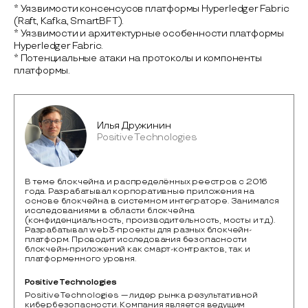
* Уязвимости консенсусов платформы Hyperledger Fabric
(Raft, Kafka, SmartBFT).
* Уязвимости и архитектурные особенности платформы
Hyperledger Fabric.
* Потенциальные атаки на протоколы и компоненты
платформы.
Илья Дружинин
Positive Technologies
В теме блокчейна и распределённых реестров с 2016
года. Разрабатывал корпоративные приложения на
основе блокчейна в системном интеграторе. Занимался
исследованиями в области блокчейна
(конфиденциальность, производительность, мосты и т.д.).
Разрабатывал web3-проекты для разных блокчейн-
платформ. Проводит исследования безопасности
блокчейн-приложений как смарт-контрактов, так и
платформенного уровня.
Positive Technologies
Positive Technologies — лидер рынка результативной 
кибербезопасности. Компания является ведущим 