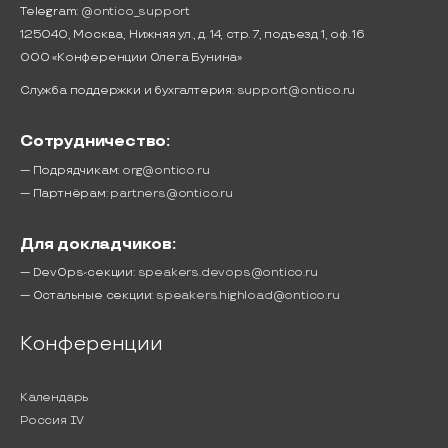
Telegram:
@ontico_support
125040, Москва, Нижняя ул., д. 14, стр. 7, подъезд 1, оф. 16
ООО «Конференции Олега Бунина»
Служба поддержки и бухгалтерия:
support@ontico.ru
Сотрудничество:
— Подрядчикам:
org@ontico.ru
— Партнёрам:
partners@ontico.ru
Для докладчиков:
— DevOps-секции:
speakers.devops@ontico.ru
— Остальные секции:
speakers.highload@ontico.ru
Конференции
Календарь
Россия IV