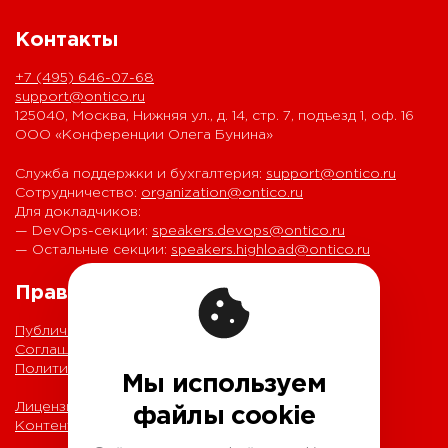
Контакты
+7 (495) 646-07-68
support@ontico.ru
125040, Москва, Нижняя ул., д. 14, стр. 7, подъезд 1, оф. 16
ООО «Конференции Олега Бунина»
Служба поддержки и бухгалтерия:
support@ontico.ru
Сотрудничество:
organization@ontico.ru
Для докладчиков:
— DevOps-секции:
speakers.devops@ontico.ru
— Остальные секции:
speakers.highload@ontico.ru
Правовая информация
Публичная оферта
Соглашение на обработку персональных данных
Политика обработки персональных данных
Мы используем
Лицензионный договор с Автором
файлы cookie
Контентная политика конференции