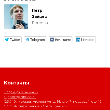
Пётр
Зайцев
Percona
Twitter
Telegram
Вконтакте
LinkedIn
Контакты
+7 (495) 646-07-68
support@ontico.ru
125040, Москва, Нижняя ул., д. 14, стр. 7, подъезд 1, оф. 16
ООО «Конференции Олега Бунина»