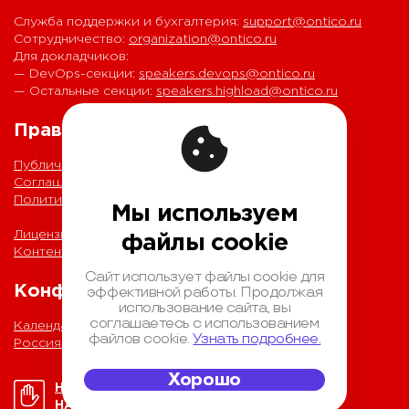
Служба поддержки и бухгалтерия:
support@ontico.ru
Сотрудничество:
organization@ontico.ru
Для докладчиков:
— DevOps-секции:
speakers.devops@ontico.ru
— Остальные секции:
speakers.highload@ontico.ru
Правовая информация
Публичная оферта
Соглашение на обработку персональных данных
Политика обработки персональных данных
Мы используем
Лицензионный договор с Автором
файлы cookie
Контентная политика конференции
Сайт использует файлы cookie для
Конференции
эффективной работы. Продолжая
использование сайта, вы
соглашаетесь с использованием
Календарь
файлов cookie.
Узнать подробнее.
Россия IV
Хорошо
НОРМЫ ПОВЕДЕНИЯ
НА КОНФЕРЕНЦИИ