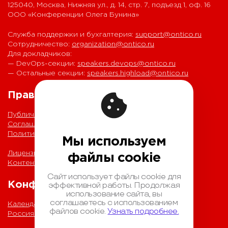
125040, Москва, Нижняя ул., д. 14, стр. 7, подъезд 1, оф. 16
ООО «Конференции Олега Бунина»
Служба поддержки и бухгалтерия:
support@ontico.ru
Сотрудничество:
organization@ontico.ru
Для докладчиков:
— DevOps-секции:
speakers.devops@ontico.ru
— Остальные секции:
speakers.highload@ontico.ru
Правовая информация
Публичная оферта
Соглашение на обработку персональных данных
Политика обработки персональных данных
Мы используем
Лицензионный договор с Автором
файлы cookie
Контентная политика конференции
Сайт использует файлы cookie для
Конференции
эффективной работы. Продолжая
использование сайта, вы
соглашаетесь с использованием
Календарь
файлов cookie.
Узнать подробнее.
Россия IV