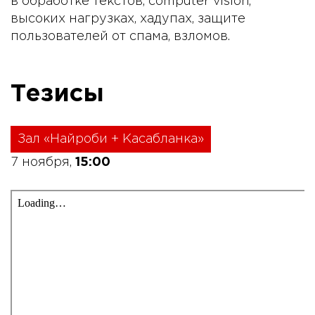
в обработке текстов, computer vision,
высоких нагрузках, хадупах, защите
пользователей от спама, взломов.
Тезисы
Зал «Найроби + Касабланка»
7 ноября,
15:00