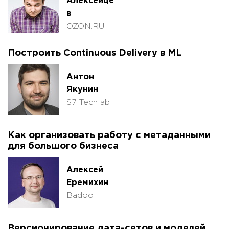
Алексейце
в
OZON.RU
Построить Continuous Delivery в ML
Антон
Якунин
S7 Techlab
Как организовать работу с метаданными
для большого бизнеса
Алексей
Еремихин
Badoo
Версионирование дата-сетов и моделей