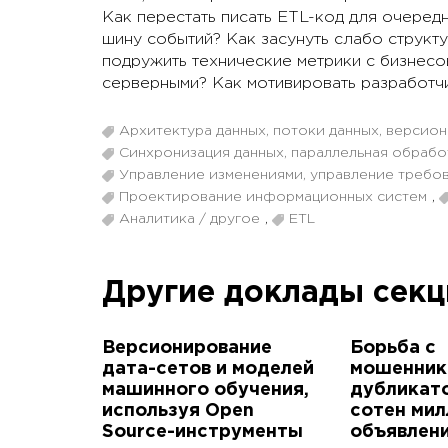
Как перестать писать ETL-код для очеред
шину событий? Как засунуть слабо струк
подружить технические метрики с бизнесо
серверными? Как мотивировать разработчи
Архитектура данных, потоки данных, версио
Синхронизация данных, параллельная обрабо
Управление изменениями, управление требо
Проектирование информационных систем
,
Аналитика / другое
,
ETL
Другие доклады сек
Версионирование
Борьба с
дата-сетов и моделей
мошенник
машинного обучения,
дубликат
используя Open
сотен мил
Source-инструменты
объявлен