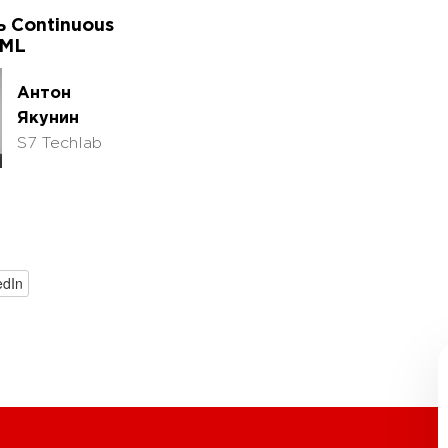
 Continuous
 ML
Антон
Якунин
S7 Techlab
edIn