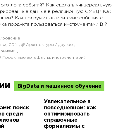
ного лога событий? Как сделать универсальную
турированные данные в реляционную СУБД? Как
выми? Как подружить клиентские события с
ка продукта пользоваться инструментами BI?
нирование
,
тка, CDN
,
Архитектуры / другое
,
ваниями
,
Проектные артефакты, инструментарий
,
ции
BigData и машинное обучение
Увлекательное в
ами: поиск
повседневном: как
ов среди
оптимизировать
лионов
справочные
ий
формализмы с