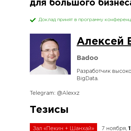
для большого бизне
Доклад принят в программу конференц
Алексей 
Badoo
Разработчик высок
BigData.
Telegram: @Alexxz
Тезисы
Зал «Пекин + Шанхай»
7 ноября,