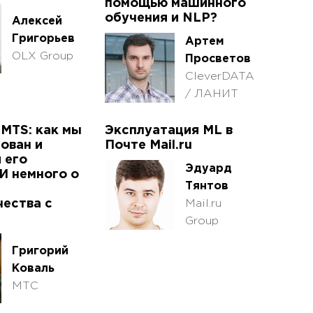
помощью машинного
обучения и NLP?
Алексей
Григорьев
Артем
OLX Group
Просветов
CleverDATA
/ ЛАНИТ
 MTS: как мы
Эксплуатация ML в
ован и
Почте Mail.ru
 его
Эдуард
И немного о
Тянтов
ества с
Mail.ru
Group
Григорий
Коваль
МТС