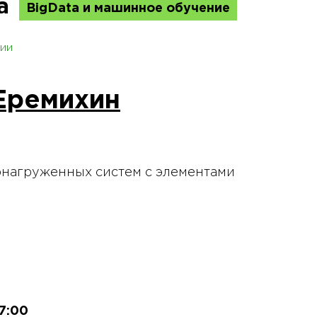
са
BigData и машинное обучение
ии
Еремихин
онагруженных систем с элементами
17:00