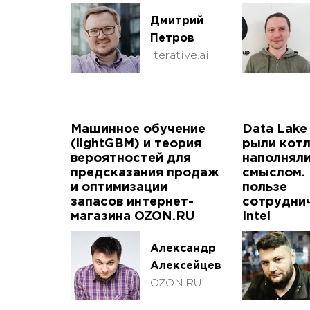
Дмитрий
Петров
Iterative.ai
Машинное обучение
Data Lake
(lightGBM) и теория
рыли котл
вероятностей для
наполняли
предсказания продаж
смыслом. 
и оптимизации
пользе
запасов интернет-
сотруднич
магазина OZON.RU
Intel
Александр
Алексейцев
OZON.RU