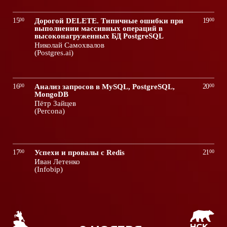
15
00
Дорогой DELETE. Типичные ошибки при
19
00
выполнении массивных операций в
высоконагруженных БД PostgreSQL
Николай Самохвалов
(Postgres.ai)
16
00
Анализ запросов в MySQL, PostgreSQL,
20
00
MongoDB
Пётр Зайцев
(Percona)
17
00
Успехи и провалы с Redis
21
00
Иван Летенко
(Infobip)