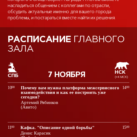
насладиться общением с коллегами по отрасли,
обсудить актуальные именно для вашего города
проблемы, и постараться вместе найти их решения.
РАСПИСАНИЕ
ГЛАВНОГО
ЗАЛА
НСК
7 НОЯБРЯ
СПБ
(+4 МСК)
10
00
Почему вам нужна платформа межсервисного
14
00
взаимодействия и как ее построить уже
сегодня?
Артемий Рябинков
(Авито)
11
00
Кафка. "Описание одной борьбы"
15
00
Денис Карасик