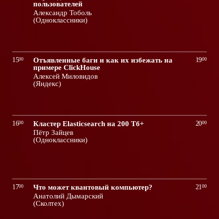
пользователей
Александр Тоболь
(Одноклассники)
15
00
Отъявленные баги и как их избежать на
19
00
примере ClickHouse
Алексей Миловидов
(Яндекс)
16
00
Кластер Elasticsearch на 200 Тб+
20
00
Пётр Зайцев
(Одноклассники)
17
00
Что может квантовый компьютер?
21
00
Анатолий Дымарский
(Сколтех)