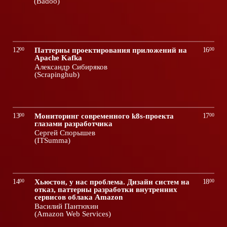
(Badoo)
12
00
Паттерны проектирования приложений на
16
00
Apache Kafka
Александр Сибиряков
(Scrapinghub)
13
00
Мониторинг современного k8s-проекта
17
00
глазами разработчика
Сергей Спорышев
(ITSumma)
14
00
Хьюстон, у нас проблема. Дизайн систем на
18
00
отказ, паттерны разработки внутренних
сервисов облака Amazon
Василий Пантюхин
(Amazon Web Services)