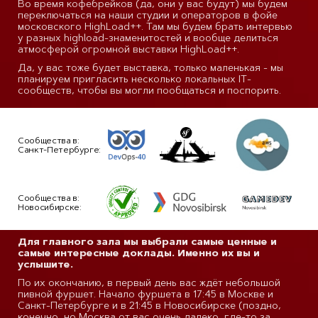
Во время кофебрейков (да, они у вас будут) мы будем
переключаться на наши студии и операторов в фойе
московского HighLoad++. Там мы будем брать интервью
у разных highload-знаменитостей и вообще делиться
атмосферой огромной выставки HighLoad++.
Да, у вас тоже будет выставка, только маленькая - мы
планируем пригласить несколько локальных IT-
сообществ, чтобы вы могли пообщаться и поспорить.
Сообщества в:
Санкт-Петербурге:
Сообщества в:
Новосибирске:
Для главного зала мы выбрали самые ценные и
самые интересные доклады. Именно их вы и
услышите.
По их окончанию, в первый день вас ждёт небольшой
пивной фуршет. Начало фуршета в 17:45 в Москве и
Санкт-Петербурге и в 21:45 в Новосибирске (поздно,
конечно, но Москва от вас очень далеко, где-то за