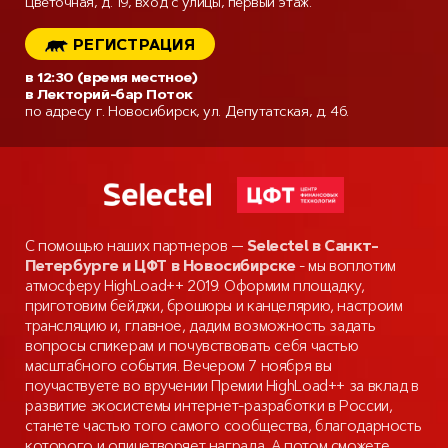
Цветочная, д. 19, вход с улицы, первый этаж.
РЕГИСТРАЦИЯ
в 12:30 (время местное)
в Лекторий-бар Поток
по адресу г. Новосибирск, ул. Депутатская, д. 46.
С помощью наших партнеров —
Selectel в Санкт-
Петербурге и ЦФТ в Новосибирске
- мы воплотим
атмосферу HighLoad++ 2019.
Оформим площадку,
приготовим бейджи, брошюры и канцелярию, настроим
трансляцию и, главное, дадим возможность задать
вопросы спикерам и почувствовать себя частью
масштабного события.
Вечером 7 ноября вы
поучаствуете во вручении Премии HighLoad++ за вклад в
развитие экосистемы интернет-разработки в России,
станете частью того самого сообщества, благодарность
которого и олицетворяет награда.
А потом сможете