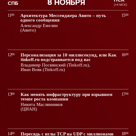
НСК
8 НОЯБРЯ
СПБ
(+4 МСК)
11
00
Архитектура Мессенджера Авито – путь
15
00
одного сообщения
Александр Емелин
(Авито)
12
00
Персонализация за 10 миллисекунд, или Как
16
00
tinkoff.ru подстраивается под вас
Владимир Посвянский (Tinkoff.ru),
Иван Вовк (Tinkoff.ru)
13
00
Как менять инфраструктуру при взрывном
17
00
темпе роста компании
Никита Маслянников
(ЦИАН)
14
00
Пересядь с иглы TCP на UDP с миллионами
18
00