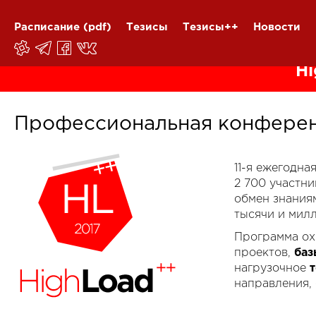
Расписание
(pdf)
Тезисы
Тезисы++
Новости
Hi
Профессиональная конферен
11-я ежегодн
2 700 участн
обмен знания
тысячи и мил
Программа ох
проектов,
баз
нагрузочное
направления,