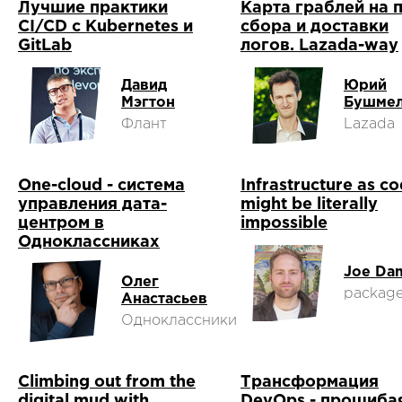
Лучшие практики
Карта граблей на 
CI/CD с Kubernetes и
сбора и доставки
GitLab
логов. Lazada-way
Давид
Юрий
Мэгтон
Бушме
Флант
Lazada
One-cloud - система
Infrastructure as c
управления дата-
might be literally
центром в
impossible
Одноклассниках
Joe Da
Олег
package
Анастасьев
Одноклассники
Climbing out from the
Трансформация
digital mud with
DevOps - прошиба