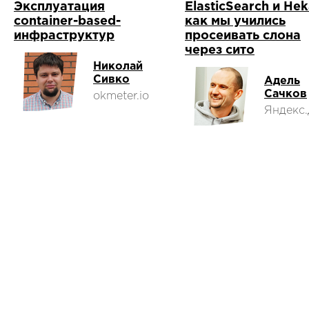
Эксплуатация
ElasticSearch и Hek
container-based-
как мы учились
инфраструктур
просеивать слона
через сито
Николай
Сивко
Адель
Сачков
okmeter.io
Яндекс.