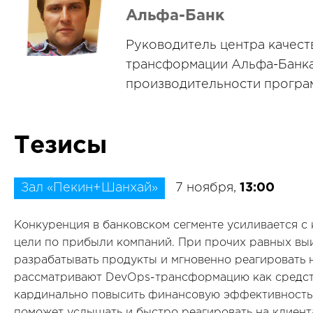
Альфа-Банк
Руководитель центра качеств
трансформации Альфа-Банка.
производительности програ
Тезисы
Зал «Пекин+Шанхай»
7 ноября,
13:00
Конкуренция в банковском сегменте усиливается с
цели по прибыли компаний. При прочих равных выи
разрабатывать продукты и мгновенно реагировать 
рассматривают DevOps-трансформацию как средств
кардинально повысить финансовую эффективность,
поможет услышать и быстро реагировать на клиент