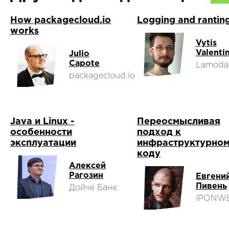
How packagecloud.io
Logging and rantin
works
Vytis
Valentin
Julio
Capote
Lamoda
packagecloud.io
Java и Linux -
Переосмысливая
особенности
подход к
эксплуатации
инфраструктурно
коду
Алексей
Рагозин
Евгени
Пивень
Дойче Банк
IPONW