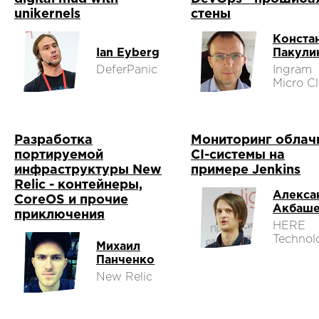
unikernels
стены
Конста
Ian Eyberg
Пакули
DeferPanic
Ingram
Micro C
Разработка
Мониторинг облач
портируемой
CI-системы на
инфраструктуры New
примере Jenkins
Relic - контейнеры,
Алекса
CoreOS и прочие
Акбаш
приключения
HERE
Technol
Михаил
Панченко
New Relic