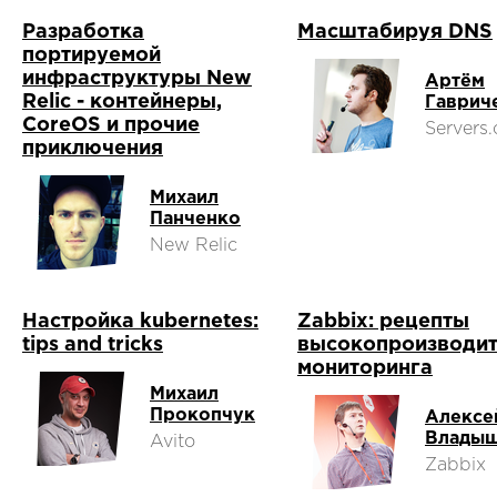
Разработка
Масштабируя DNS
портируемой
инфраструктуры New
Артём
Relic - контейнеры,
Гаврич
CoreOS и прочие
Servers
приключения
Михаил
Панченко
New Relic
Настройка kubernetes:
Zabbix: рецепты
tips and tricks
высокопроизводит
мониторинга
Михаил
Прокопчук
Алексе
Влады
Avito
Zabbix