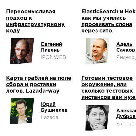
Переосмысливая
ElasticSearch и Hek
подход к
как мы учились
инфраструктурному
просеивать слона
коду
через сито
Евгений
Адель
Пивень
Сачков
IPONWEB
Яндекс.
Карта граблей на поле
Готовим тестовое
сбора и доставки
окружение, или
логов. Lazada-way
сколько тестовых
инстансов вам ну
Юрий
Бушмелев
Алекса
Дубров
Lazada
Superjo