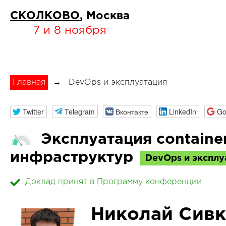
СКОЛКОВО
, Москва
7 и 8 ноября
Главная
→
DevOps и эксплуатация
Twitter
Telegram
Вконтакте
LinkedIn
Go
Эксплуатация containe
инфраструктур
DevOps и эксплу
Доклад принят в Программу конференции
Николай Сив