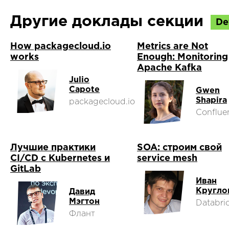
Другие доклады секции
De
How packagecloud.io
Metrics are Not
works
Enough: Monitoring
Apache Kafka
Julio
Capote
Gwen
Shapira
packagecloud.io
Conflue
Лучшие практики
SOA: строим свой
CI/CD с Kubernetes и
service mesh
GitLab
Иван
Кругло
Давид
Мэгтон
Databri
Флант