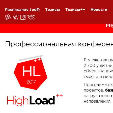
Расписание
(pdf)
Тезисы
Тезисы++
Новости
Hi
Профессиональная конферен
11-я ежегодн
2 700 участн
обмен знания
тысячи и мил
Программа ох
проектов,
баз
нагрузочное
направления,