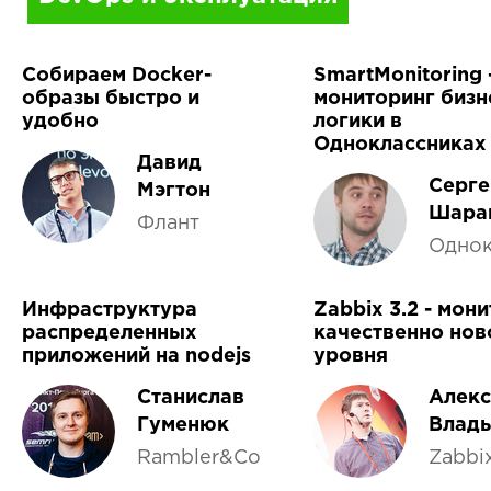
Собираем Docker-
SmartMonitoring 
образы быстро и
мониторинг бизн
удобно
логики в
Одноклассниках
Давид
Серге
Мэгтон
Шара
Флант
Однок
Инфраструктура
Zabbix 3.2 - мон
распределенных
качественно нов
приложений на nodejs
уровня
Станислав
Алекс
Гуменюк
Влад
Rambler&Co
Zabbi