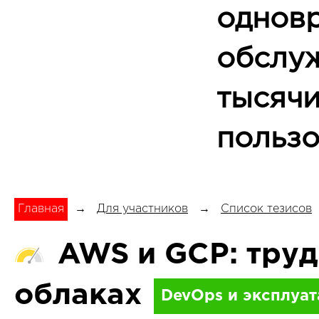
однов
обслу
тысяч
пользо
Главная
→
Для участников
→
Список тезисов
AWS и GCP: труд
облаках
DevOps и эксплуат