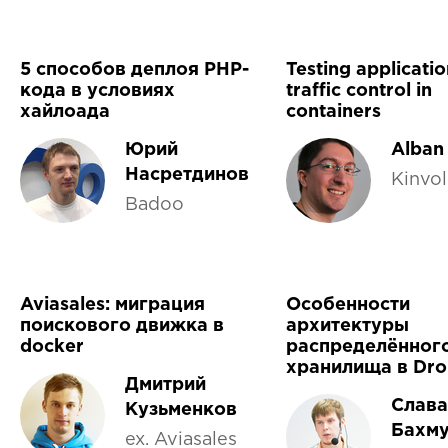
5 способов деплоя PHP-
Testing applicatio
кода в условиях
traffic control in
хайлоада
containers
Юрий
Alban
Насретдинов
Kinvol
Badoo
Aviasales: миграция
Особенности
поискового движка в
архитектуры
docker
распределённог
хранилища в Dr
Дмитрий
Слава
Кузьменков
Бахму
ex. Aviasales