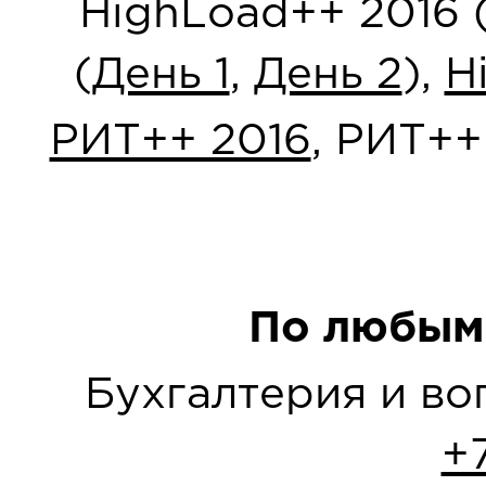
HighLoad++ 2016 
(
День 1
,
День 2
),
H
РИТ++ 2016
, РИТ++
По любым
Бухгалтерия и в
+