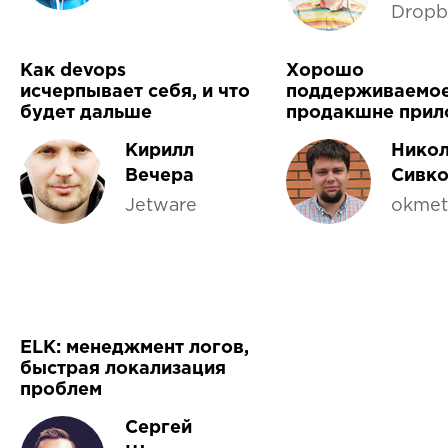
Dropb
Как devops
Хорошо
исчерпывает себя, и что
поддерживаемое
будет дальше
продакшне прил
Кирилл
Нико
Вечера
Сивк
Jetware
okmete
ELK: менеджмент логов,
быстрая локализация
проблем
Сергей