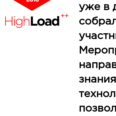
уже в 
собра
участн
Мероп
направ
знания
технол
позво