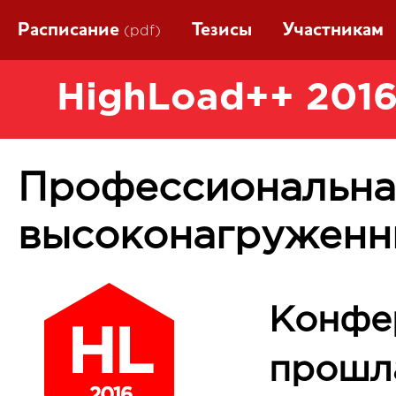
Расписание
Тезисы
Участникам
(pdf)
HighLoad++ 2016
Профессиональна
высоконагруженн
Конфе
прошла