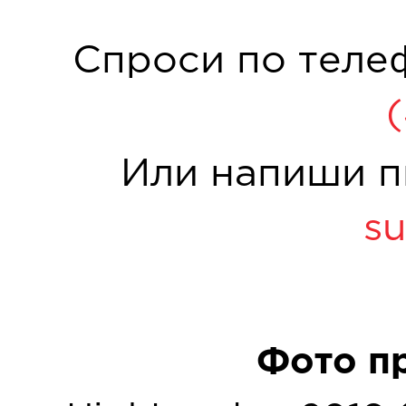
Спроси по теле
Или напиши п
su
Фото п