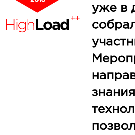
уже в 
собра
участн
Мероп
направ
знания
технол
позво