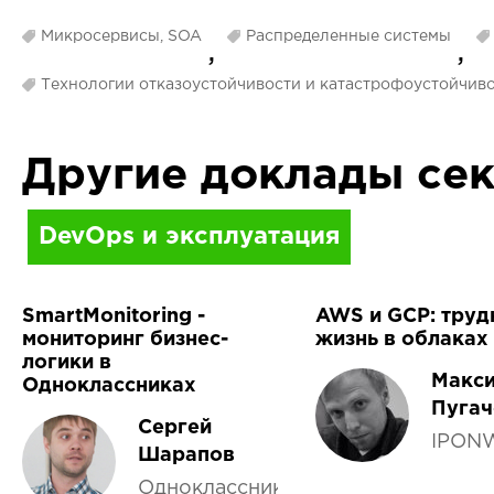
Микросервисы, SOA
Распределенные системы
,
,
Технологии отказоустойчивости и катастрофоустойчиво
Другие доклады се
DevOps и эксплуатация
SmartMonitoring -
AWS и GCP: труд
мониторинг бизнес-
жизнь в облаках
логики в
Макс
Одноклассниках
Пугач
Сергей
IPON
Шарапов
Одноклассники