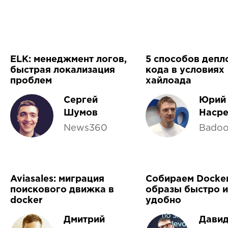
ELK: менеджмент логов,
5 способов депл
быстрая локализация
кода в условиях
проблем
хайлоада
Сергей
Юрий
Шумов
Насре
News360
Bado
Aviasales: миграция
Собираем Docke
поискового движка в
образы быстро и
docker
удобно
Дмитрий
Дави