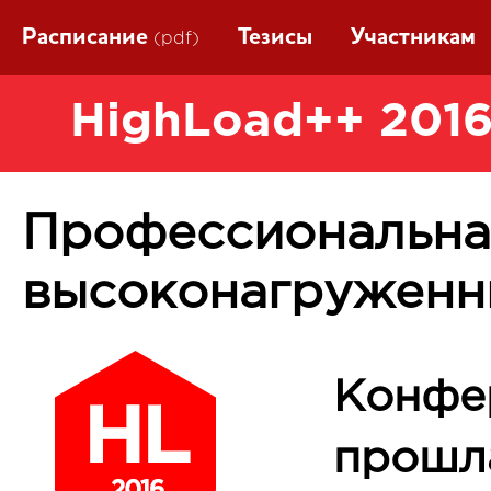
Расписание
Тезисы
Участникам
(pdf)
HighLoad++ 2016
Профессиональна
высоконагруженн
Конфе
прошла