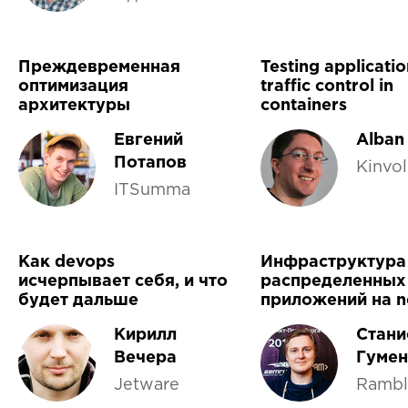
Преждевременная
Testing applicatio
оптимизация
traffic control in
архитектуры
containers
Евгений
Alban
Потапов
Kinvol
ITSumma
Как devops
Инфраструктура
исчерпывает себя, и что
распределенных
будет дальше
приложений на n
Кирилл
Стани
Вечера
Гуме
Jetware
Rambl