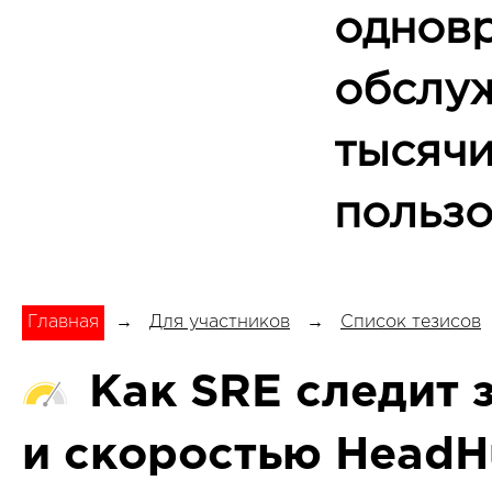
однов
обслу
тысяч
пользо
Главная
→
Для участников
→
Список тезисов
Как SRE следит 
и скоростью HeadH