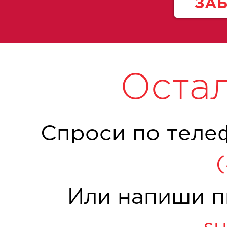
ЗА
Оста
Спроси по теле
Или напиши п