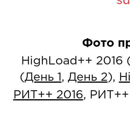
su
Фото п
HighLoad++ 2016 
(
День 1
,
День 2
),
H
РИТ++ 2016
, РИТ++