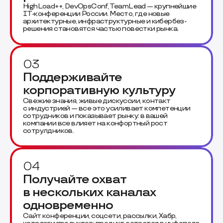
HighLoad++, DevOpsConf, TeamLead — крупнейшие
IT-конференции России. Место, где новые
архитектурные, инфраструктурные и кибербез-
решения становятся частью повестки рынка.
03
Поддерживайте
корпоративную культуру
Свежие знания, живые дискуссии, контакт
с индустрией — все это усиливает компетенции
сотрудников и показывает рынку: в вашей
компании все влияет на конфортный рост
сотрулдников.
04
Получайте охват
в нескольких каналах
одновременно
Сайт конференции, соцсети, рассылки, Хабр,