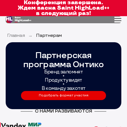
Конференция завершена.
Ждем вас
на Saint HighLoad++
в следующий раз!
Главная
→
Партнерам
Партнерская
программа Онтико
Бренд запомнят
✦
Продукт увидят
✦
В команду захотят
Подобрать формат участия
С НАМИ РАЗВИВАЮТСЯ