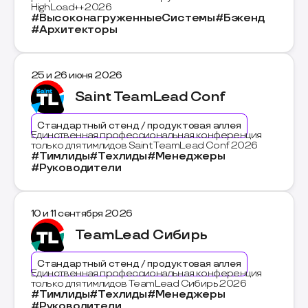
HighLoad++ 2026
#ВысоконагруженныеСистемы
#Бэкенд
#Архитекторы
25 и 26 июня 2026
Saint TeamLead Conf
Стандартный стенд / продуктовая аллея
Единственная профессиональная конференция
только для тимлидов Saint TeamLead Conf 2026
#Тимлиды
#Техлиды
#Менеджеры
#Руководители
10 и 11 сентября 2026
TeamLead Сибирь
Стандартный стенд / продуктовая аллея
Единственная профессиональная конференция
только для тимлидов TeamLead Сибирь 2026
#Тимлиды
#Техлиды
#Менеджеры
#Руководители