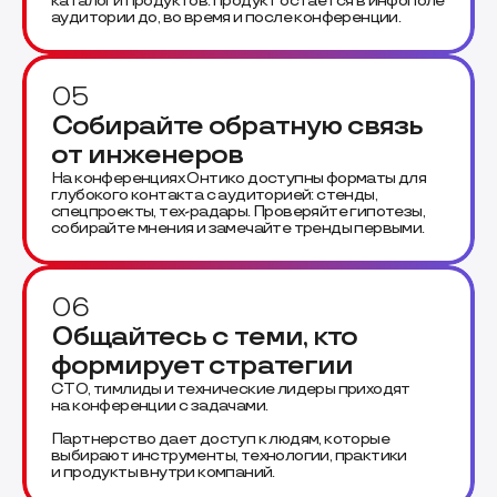
каталоги продуктов: продукт остается в инфополе
аудитории до, во время и после конференции.
05
Собирайте обратную связь
от инженеров
На конференциях Онтико доступны форматы для
глубокого контакта с аудиторией: стенды,
спецпроекты, тех-радары. Проверяйте гипотезы,
собирайте мнения и замечайте тренды первыми.
06
Общайтесь с теми, кто
формирует стратегии
CTO, тимлиды и технические лидеры приходят
на конференции с задачами.
Партнерство дает доступ к людям, которые
выбирают инструменты, технологии, практики
и продукты внутри компаний.