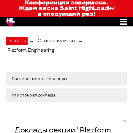
Saint HighLoad++
Конференция завершена.
Ждем вас
на Saint HighLoad++
в следующий раз!
Главная
→
Список тезисов
→
Platform Engineering
Расписание конференции
Кто отбирал доклады
Доклады секции "Platform