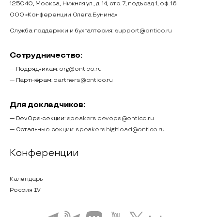
125040, Москва, Нижняя ул., д. 14, стр. 7, подъезд 1, оф. 16
ООО «Конференции Олега Бунина»
Служба поддержки и бухгалтерия:
support@ontico.ru
Сотрудничество:
— Подрядчикам:
org@ontico.ru
— Партнёрам:
partners@ontico.ru
Для докладчиков:
— DevOps-секции:
speakers.devops@ontico.ru
— Остальные секции:
speakers.highload@ontico.ru
Конференции
Календарь
Россия IV