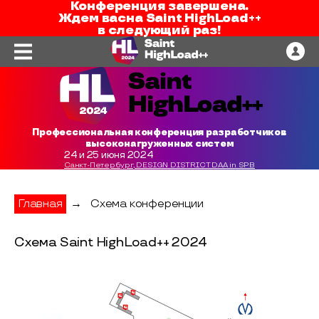
Конференция завершена.
Ждем вас
на
Saint HighLoad++
в следующий раз!
Профессиональная конференция разработчиков
высоконагруженных систем
24 и 25 июня 2024
Санкт-Петербург, DESIGN DISTRICT DAA in SPB
Главная
→
Схема конференции
Схема Saint HighLoad++ 2024