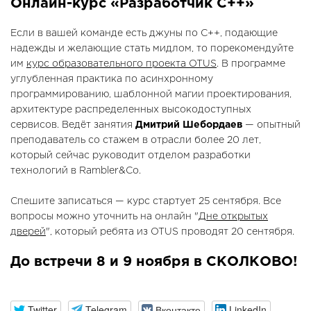
Онлайн-курс «Разработчик С++»
Если в вашей команде есть джуны по С++, подающие
надежды и желающие стать мидлом, то порекомендуйте
им
курс образовательного проекта OTUS
. В программе
углубленная практика по асинхронному
программированию, шаблонной магии проектирования,
архитектуре распределенных высокодоступных
сервисов. Ведёт занятия
Дмитрий Шебордаев
— опытный
преподаватель со стажем в отрасли более 20 лет,
который сейчас руководит отделом разработки
технологий в Rambler&Co.
Спешите записаться — курс стартует 25 сентября. Все
вопросы можно уточнить на онлайн "
Дне открытых
дверей
", который ребята из OTUS проводят 20 сентября.
До встречи 8 и 9 ноября в СКОЛКОВО!
Twitter
Telegram
Вконтакте
LinkedIn