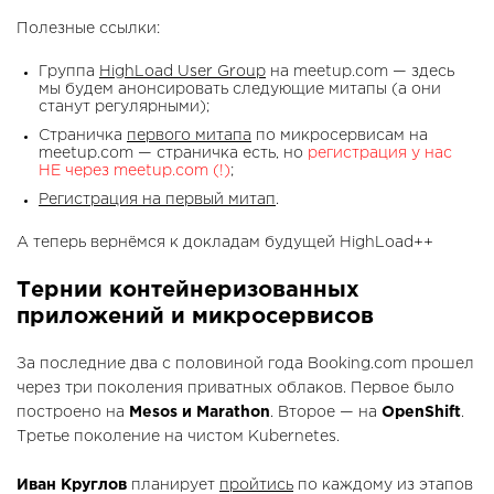
Полезные ссылки:
Группа
HighLoad User Group
на meetup.com — здесь
мы будем анонсировать следующие митапы (а они
станут регулярными);
Страничка
первого митапа
по микросервисам на
meetup.com — страничка есть, но
регистрация у нас
НЕ через meetup.com (!)
;
Регистрация на первый митап
.
А теперь вернёмся к докладам будущей HighLoad++
Тернии контейнеризованных
приложений и микросервисов
За последние два с половиной года Booking.com прошел
через три поколения приватных облаков. Первое было
построено на
Mesos и Marathon
. Второе — на
OpenShift
.
Третье поколение на чистом Kubernetes.
Иван Круглов
планирует
пройтись
по каждому из этапов