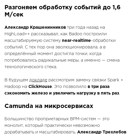
Разгоняем обработку событий до 1,6
М/сек
Александр Крашенинников
три года назад на
HighLoad++ рассказывал, как Badoo построили
масштабируемую систему
near-realtime
-обработки
событий. С тех пор она эволюционировала, а в
определённый момент достигла точки, когда
потребовались радикальные меры, а именно — смена
технологического стека.
В будущем
докладе
рассмотрим замену связки Spark +
Hadoop на
ClickHouse
. Это позволило
в три раза
сэкономить железо и увеличить нагрузку в пять раз
.
Camunda на микросервисах
Большинство проприетарных BPM-систем — это
монолит, который практически невозможно
дорабатывать и масштабировать.
Александр Трехлебов