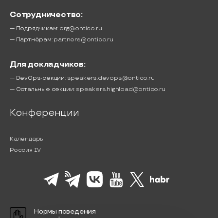
Сотрудничество:
— Подрядчикам:
org@ontico.ru
— Партнёрам:
partners@ontico.ru
Для докладчиков:
— DevOps-секции:
speakers.devops@ontico.ru
— Остальные секции:
speakers.highload@ontico.ru
Конференции
Календарь
Россия IV
Нормы поведения