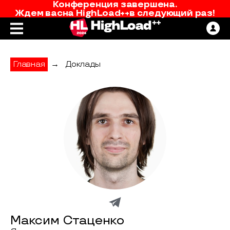
Конференция завершена.
Ждем вас
на
HighLoad++
в следующий раз!
Главная
→
Доклады
Максим Стаценко