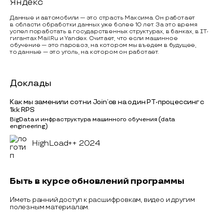
Яндекс
Данные и автомобили — это страсть Максима. Он работает
в области обработки данных уже более 10 лет. За это время
успел поработать в государственных структурах, в банках, в IT-
гигантах Mail.Ru и Yandex. Считает, что если машинное
обучение — это паровоз, на котором мы въедем в будущее,
то данные — это уголь, на котором он работает.
Доклады
Как мы заменили сотни Join’ов на один РТ-процессинг с
1kk RPS
BigData и инфраструктура машинного обучения (data
engineering)
HighLoad++ 2024
Быть в курсе обновлений программы
Иметь ранний доступ к расшифровкам, видео и другим
полезным материалам.