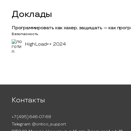
Доклады
Программировать как хакер, защищать — как прог
Безопасность
HighLoad++ 2024
Контакты
+7 (495) 646-07-68
Telegram:
@ontico_support