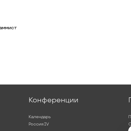
раммист
Конференции
Календарь
П
Россия IV
С