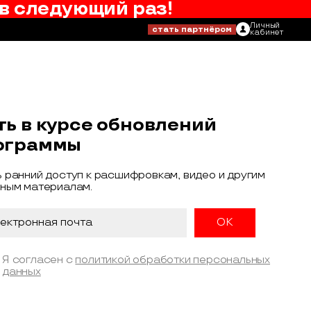
в следующий раз!
Личный
стать партнёром
кабинет
ть в курсе обновлений
ограммы
 ранний доступ к расшифровкам, видео и другим
ным материалам.
Я согласен с
политикой обработки персональных
данных