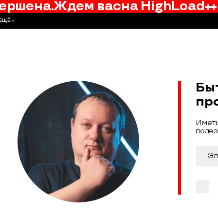
ершена.
Ждем вас
на
HighLoad++
ЕЩЁ
Бы
пр
Иметь
полез