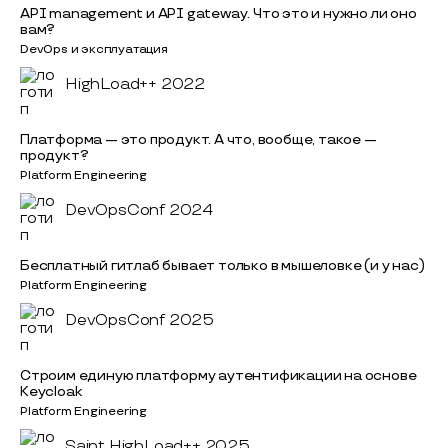
API management и API gateway. Что это и нужно ли оно
вам?
DevOps и эксплуатация
HighLoad++ 2022
Платформа — это продукт. А что, вообще, такое —
продукт?
Platform Engineering
DevOpsConf 2024
Бесплатный гитлаб бывает только в мышеловке (и у нас)
Platform Engineering
DevOpsConf 2025
Строим единую платформу аутентификации на основе
Keycloak
Platform Engineering
Saint HighLoad++ 2025