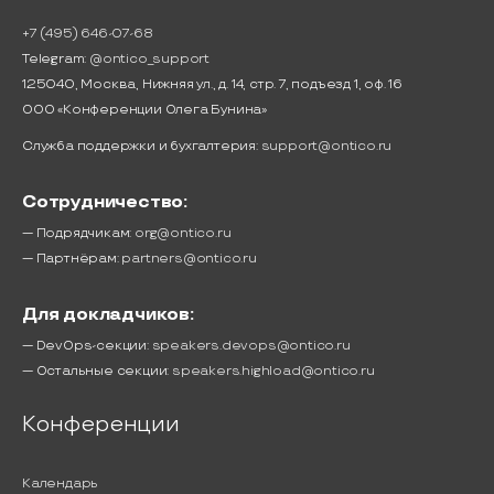
+7 (495) 646-07-68
Telegram:
@ontico_support
125040, Москва, Нижняя ул., д. 14, стр. 7, подъезд 1, оф. 16
ООО «Конференции Олега Бунина»
Служба поддержки и бухгалтерия:
support@ontico.ru
Сотрудничество:
— Подрядчикам:
org@ontico.ru
— Партнёрам:
partners@ontico.ru
Для докладчиков:
— DevOps-секции:
speakers.devops@ontico.ru
— Остальные секции:
speakers.highload@ontico.ru
Конференции
Календарь