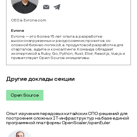
CEO в Evrone.com.
Evrone
Evrone — это более 15 лет опыта в разработке 
высоконагруженных и ресурсоемких проектов со 
сложной бизнес-логикой, в продуктовой разработке для 
стартапов, аудите и консалтинге. Команда обладает 
экспертизой в Ruby, Go, Python, Rust, Elixir, React.js, Vue.js и 
приветствует Open Source-инициативы.
Другие доклады секции
Open Source
Опыт изучения передовых китайских СПО-решений для
построения сложных IТ-инфраструктур на базе единой
программной платформы OpenScaler/openEuler