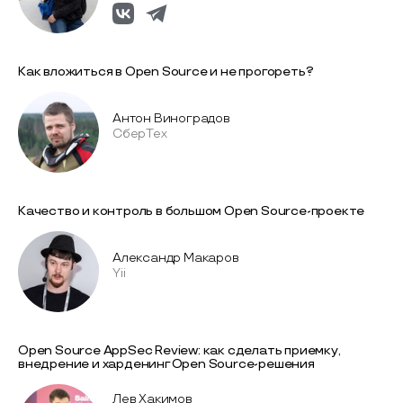
Как вложиться в Open Source и не прогореть?
Антон Виноградов
СберТех
Качество и контроль в большом Open Source-проекте
Александр Макаров
Yii
Open Source AppSec Review: как сделать приемку,
внедрение и харденинг Open Source-решения
Лев Хакимов