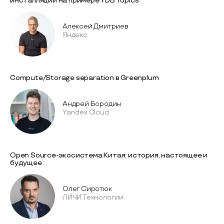
инсталляций на примере YDB Topics
Алексей Дмитриев
Яндекс
Compute/Storage separation в Greenplum
Андрей Бородин
Yandex Cloud
Open Source-экосистема Китая: история, настоящее и
будущее
Олег Сиротюк
ЛИЧИ Технологии