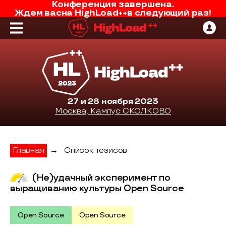
Конференция завершена.
Ждем вас
на
HighLoad++
в следующий раз!
27 и 28 ноября 2023
Москва, Кампус СКОЛКОВО
Главная
→
Список тезисов
(Не)удачный эксперимент по
выращиванию культуры Open Source
Open Source
Open Source