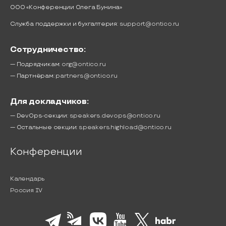
ООО «Конференции Олега Бунина»
Служба поддержки и бухгалтерия:
support@ontico.ru
Сотрудничество:
— Подрядчикам:
org@ontico.ru
— Партнёрам:
partners@ontico.ru
Для докладчиков:
— DevOps-секции:
speakers.devops@ontico.ru
— Остальные секции:
speakers.highload@ontico.ru
Конференции
Календарь
Россия IV