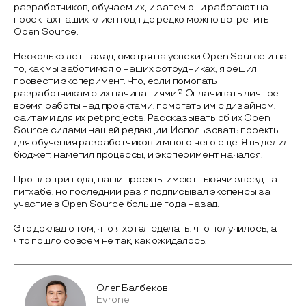
разработчиков, обучаем их, и затем они работают на
проектах наших клиентов, где редко можно встретить
Open Source.
Несколько лет назад, смотря на успехи Open Source и на
то, как мы заботимся о наших сотрудниках, я решил
провести эксперимент. Что, если помогать
разработчикам с их начинаниями? Оплачивать личное
время работы над проектами, помогать им с дизайном,
сайтами для их pet projects. Рассказывать об их Open
Source силами нашей редакции. Использовать проекты
для обучения разработчиков и много чего еще. Я выделил
бюджет, наметил процессы, и эксперимент начался.
Прошло три года, наши проекты имеют тысячи звезд на
гитхабе, но последний раз я подписывал экспенсы за
участие в Open Source больше года назад.
Это доклад о том, что я хотел сделать, что получилось, а
что пошло совсем не так, как ожидалось.
Олег Балбеков
Evrone