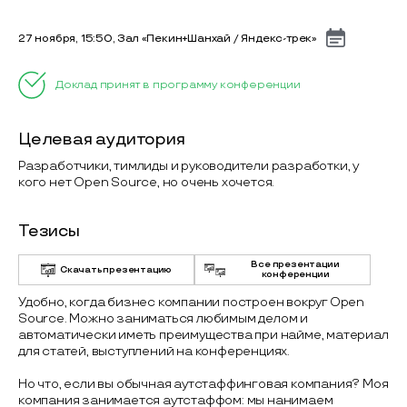
27 ноября, 15:50, Зал «Пекин+Шанхай / Яндекс-трек»
Доклад принят в программу конференции
Целевая аудитория
Разработчики, тимлиды и руководители разработки, у
кого нет Open Source, но очень хочется.
Тезисы
Все презентации
Скачать презентацию
конференции
Удобно, когда бизнес компании построен вокруг Open
Source. Можно заниматься любимым делом и
автоматически иметь преимущества при найме, материал
для статей, выступлений на конференциях.
Но что, если вы обычная аутстаффинговая компания? Моя
компания занимается аутстаффом: мы нанимаем