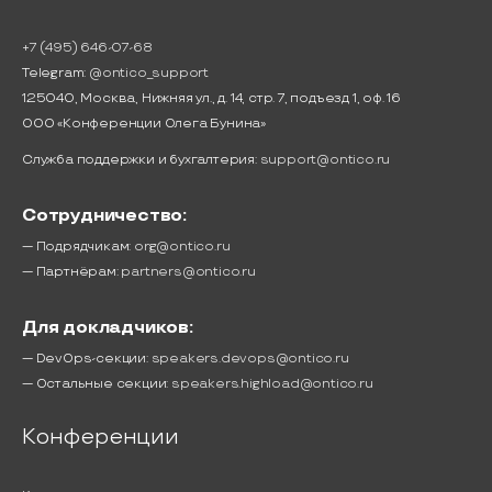
+7 (495) 646-07-68
Telegram:
@ontico_support
125040, Москва, Нижняя ул., д. 14, стр. 7, подъезд 1, оф. 16
ООО «Конференции Олега Бунина»
Служба поддержки и бухгалтерия:
support@ontico.ru
Сотрудничество:
— Подрядчикам:
org@ontico.ru
— Партнёрам:
partners@ontico.ru
Для докладчиков:
— DevOps-секции:
speakers.devops@ontico.ru
— Остальные секции:
speakers.highload@ontico.ru
Конференции