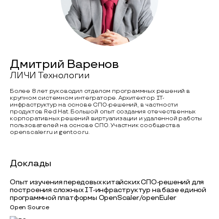
Дмитрий Варенов
ЛИЧИ Технологии
Более 8 лет руководил отделом программных решений в
крупном системном интеграторе. Архитектор IТ-
инфраструктур на основе СПО-решений, в частности
продуктов Red Hat. Большой опыт создания отечественных
корпоративных решений виртуализации и удаленной работы
пользователей на основе СПО. Участник сообщества
openscaler.ru и gentoo.ru.
Доклады
Опыт изучения передовых китайских СПО-решений для
построения сложных IТ-инфраструктур на базе единой
программной платформы OpenScaler/openEuler
Open Source