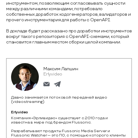
инструментом, позволяющим согласовывать сущности
между различными командами, потребовало
собственных доработок кодогенераторов, валидаторов и
прочего инструментария для работы с OpenAPI.
В докладе будет рассказано про доработки инструментов
вокруг такого репозитория с OpenAPI-схемами, который
становится главным местом сборки целой компании.
Максим Лапшин
Erlyvideo
Давно занимается потоковой передачей видео
(videostreaming).
Erlyvideo
Компания «Эрливидео» cуществует с 2010 года и 
известна в мире под брендом Flussonic.

Разрабатывают продукты Fussonic Media Server и 
Flussonic Watcher — это ПО, с помощью которого клиенты 