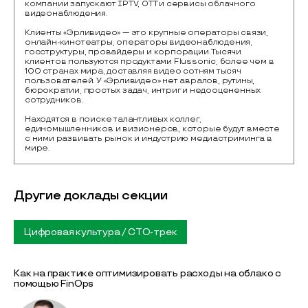
компании запускают IPTV, OTT и сервисы облачного 
видеонаблюдения.

Клиенты «Эрливидео» — это крупные операторы связи, 
онлайн-кинотеатры, операторы видеонаблюдения, 
госструктуры, провайдеры и корпорации. Тысячи 
клиентов пользуются продуктами Flussonic, более чем в 
100 странах мира, доставляя видео сотням тысяч 
пользователей. У «Эрливидео» нет авралов, рутины, 
бюрократии, простых задач, интриг и недооцененных 
сотрудников.

Находятся в поиске талантливых коллег, 
единомышленников и визионеров, которые будут вместе 
с ними развивать рынок и индустрию медиастриминга в 
мире.
Другие доклады секции
Цифровая культура / CTO-трек
Как на практике оптимизировать расходы на облако с
помощью FinOps