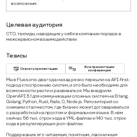
возможным.
Целевая аудитория
CTO, техлиды, наводящие у себя в компании порядок в
межсервисном взаимодействии.
Тезисы
Все презентации
Скачать презентацию
конференции
Мы в Flussonic два года назад резко перешли на API-first-
подход к построению систем, и это было необходимо для
возможности расти и развиваться. Мы внедрили
OpenAPI 3.1 для коммуникации сложных систем на Erlang,
Golang, Python, Rust, Rails, C, Node.js. Репозиторий со
схемами стал местом, где бизнес может договариваться
с разработкой на простом и формальном языке. В нём
сейчас 56 тыс. строк кода в YML-файлах и 140 тыс. строк
кода в результирующих json-файлах.
Поддержание его читаемым, понятным, лаконичным