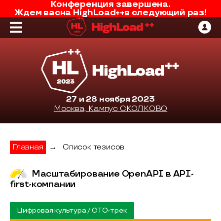
Конференция завершена.
Ждем вас
на
HighLoad++
в следующий раз!
27 и 28 ноября 2023
Москва, Кампус СКОЛКОВО
Главная
→
Список тезисов
Масштабирование OpenAPI в API-
first-компании
Цифровая культура / CTO-трек