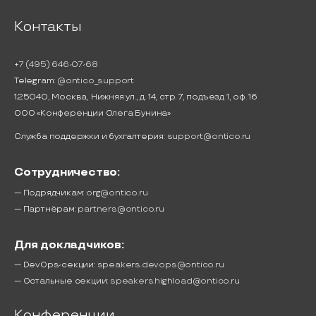
Контакты
+7 (495) 646-07-68
Telegram:
@ontico_support
125040, Москва, Нижняя ул., д. 14, стр. 7, подъезд 1, оф. 16
ООО «Конференции Олега Бунина»
Служба поддержки и бухгалтерия:
support@ontico.ru
Сотрудничество:
— Подрядчикам:
org@ontico.ru
— Партнёрам:
partners@ontico.ru
Для докладчиков:
— DevOps-секции:
speakers.devops@ontico.ru
— Остальные секции:
speakers.highload@ontico.ru
Конференции