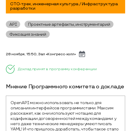
CTO-трек, инженерная культура / Инфраструктура
разработки
API
Проектные артефакты, инструментарий
Фиксация знаний
28 ноября, 15:50, Зал «Конгресс-холл»
Доклад принят в программу конференции
Мнение Программного комитета о докладе
OpenAPI можно использовать не только для 
описания интерфейсов программистами. Максим 
расскажет, как они используют нотацию для 
кодификации договоренностей между командами: у 
него даже технические менеджеры умеют писать 
YAML! И что пришлось доработать, чтобы такое стало 