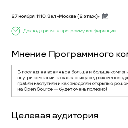
27 ноября, 11:10, Зал «Москва (2 этаж)»
Доклад принят в программу конференции
Мнение Программного ком
В последнее время все больше и больше компан
внутри компании на «аналоги» ушедших мессендже
грабли наступили и как внедряли открытые решен
на Open Source — будет очень полезно!
Целевая аудитория