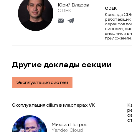
Юрий Власов
CDEK
CDEK
Команда CDEK
работающих 
сервисов до
системы, сис
внешних и вн
приложений.
Другие доклады секции
Эксплуатация систем
Эксплуатация cilium в кластерах VK
К
р
с
с
Михаил Петров
Yandex Cloud