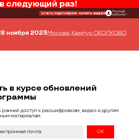
в следующий раз!
Личный
стать партнёром
купить видео
кабинет
28 ноября 2023
Москва, Кампус СКОЛКОВО
ть в курсе обновлений
ограммы
 ранний доступ к расшифровкам, видео и другим
ным материалам.