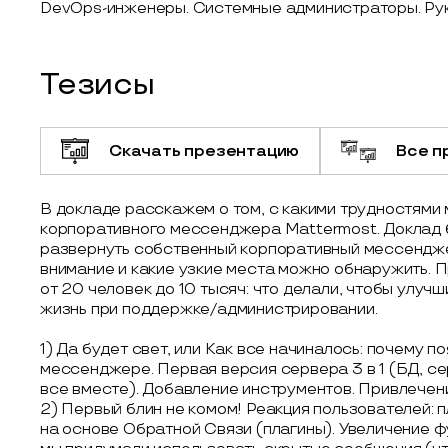
DevOps-инженеры. Системные администраторы. Рук
Тезисы
Скачать презентацию
Все п
В докладе расскажем о том, с какими трудностями 
корпоративного мессенджера Mattermost. Доклад б
развернуть собственный корпоративный мессенджер
внимание и какие узкие места можно обнаружить. 
от 20 человек до 10 тысяч: что делали, чтобы улуч
жизнь при поддержке/администрировании.
1) Да будет свет, или Как все начиналось: почему 
мессенджере. Первая версия сервера 3 в 1 (БД, с
все вместе). Добавление инструментов. Привлечени
2) Первый блин не комом! Реакция пользователей: 
на основе Обратной Связи (плагины). Увеличение 