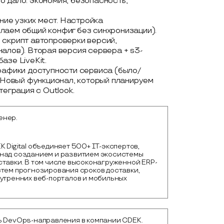
о дало: экономия, безопасность,
ение узких мест. Настройка
лаем общий конфиг без синхронизации).
 скрипт автопроверки версий,
алов). Вторая версия сервера + s3-
азе LiveKit.
Графики доступности сервиса (было/
. Новый функционал, который планируем
теграция с Outlook.
енер.
 Digital объединяет 500+ IТ-экспертов, 
над созданием и развитием экосистемы 
ставки. В том числе высоконагруженной ERP-
тем прогнозирования сроков доставки, 
утренних веб-порталов и мобильных 
ь DevOps-направления в компании CDEK.