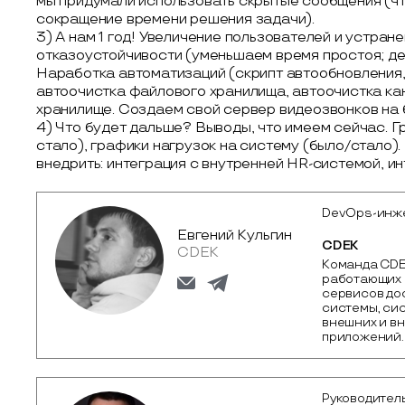
мы придумали использовать скрытые сообщения (чт
сокращение времени решения задачи).
3) А нам 1 год! Увеличение пользователей и устран
отказоустойчивости (уменьшаем время простоя; де
Наработка автоматизаций (скрипт автообновления,
автоочистка файлового хранилища, автоочистка кан
хранилище. Создаем свой сервер видеозвонков на б
4) Что будет дальше? Выводы, что имеем сейчас. 
стало), графики нагрузок на систему (было/стало)
внедрить: интеграция с внутренней HR-системой, ин
DevOps-инж
Евгений Кульгин
CDEK
CDEK
Команда CDEK
работающих 
сервисов до
системы, сис
внешних и вн
приложений.
Руководител