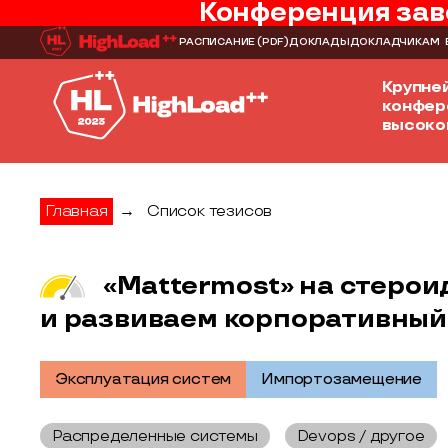
Конференция зав
РАСПИСАНИЕ
(PDF)
ДОКЛАДЫ
ДОКЛАДЧИКАМ
Крупне
конфер
высоко
Главная
→
Список тезисов
«Mattermost» на стероид
и развиваем корпоративны
Эксплуатация систем
Импортозамещение
Распределенные системы
Devops / другое