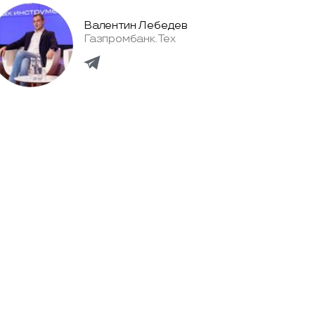
Валентин Лебедев
Газпромбанк.Тех