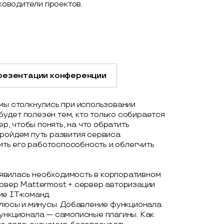
оводители проектов.
резентации конференции
мы столкнулись при использовании
удет полезен тем, кто только собирается
, чтобы понять, на что обратить
Пройдем путь развития сервиса
шить его работоспособность и облегчить
появилась необходимость в корпоративном
ервер Mattermost + сервер авторизации
е IT-команд.
плюсы и минусы. Добавление функционала
функционала — самописные плагины. Как