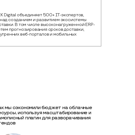
 Digital объединяет 500+ IТ-экспертов, 
над созданием и развитием экосистемы 
ставки. В том числе высоконагруженной ERP-
тем прогнозирования сроков доставки, 
утренних веб-порталов и мобильных 
ак мы сэкономили бюджет на облачные
есурсы, используя масштабирование и
амописный плагин для разворачивания
тендов