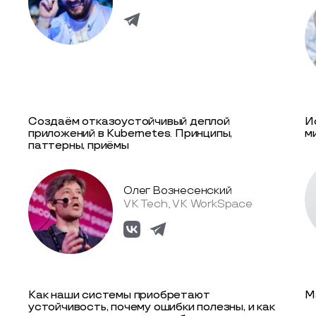
Создаём отказоустойчивый деплой
Ис
приложений в Kubernetes. Принципы,
м
паттерны, приёмы
Олег Вознесенский
VK Tech, VK WorkSpace
Как наши системы приобретают
M
устойчивость, почему ошибки полезны, и как