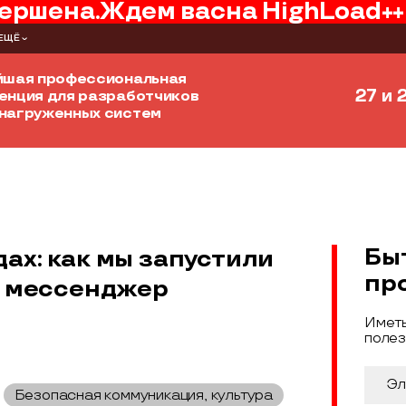
ершена.
Ждем вас
на
HighLoad++
ЕЩЁ
йшая профессиональная
27 и 
енция для разработчиков
нагруженных систем
Бы
ах: как мы запустили
пр
й мессенджер
Иметь
полез
Безопасная коммуникация, культура