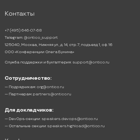
Контакты
+7 (495) 646-07-68
Telegram:
@ontico_support
125040, Москва, Нижняя ул., д. 14, стр. 7, подъезд 1, оф. 16
ООО «Конференции Олега Бунина»
Служба поддержки и бухгалтерия:
support@ontico.ru
Сотрудничество:
— Подрядчикам:
org@ontico.ru
— Партнерам:
partners@ontico.ru
Для докладчиков:
— DevOps-секции:
speakers.devops@ontico.ru
— Остальные секции:
speakers.highload@ontico.ru