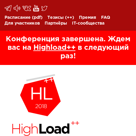
Расписание
(pdf)
Тезисы
(++)
Премия
FAQ
Для участников
Партнёры
IT-сообщества
Конференция завершена. Ждем
вас на
Highload++
в следующий
раз!