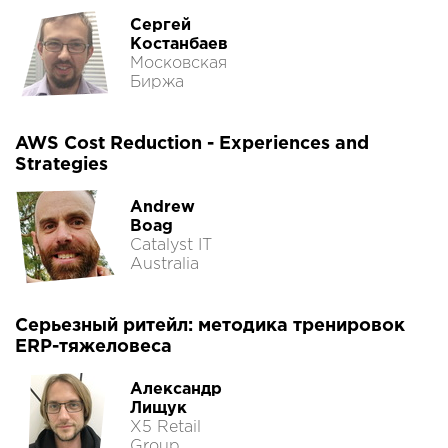
Сергей
Костанбаев
Московская
Биржа
AWS Cost Reduction - Experiences and
Strategies
Andrew
Boag
Catalyst IT
Australia
Серьезный ритейл: методика тренировок
ERP-тяжеловеса
Александр
Лищук
X5 Retail
Group