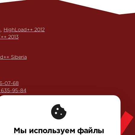
4
,
HighLoad++ 2012
++ 2013
d++ Siberia
6-07-68
) 635-95-84
ега Бунина»:
еренции Олега Бунина»
Мы используем файлы