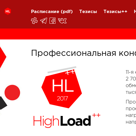
Расписание
(pdf)
Тезисы
Тезисы++
Профессиональная кон
11-
2 7
обм
тыс
Про
про
наг
нап