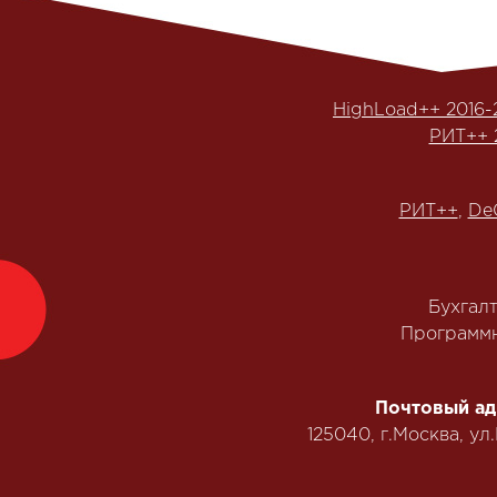
HighLoad++ 2016-
РИТ++ 
РИТ++
,
De
Бухгал
Программн
Почтовый ад
125040, г.Москва, ул