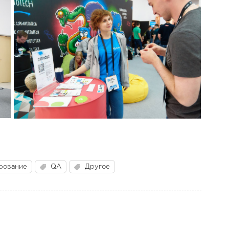
рование
QA
Другое