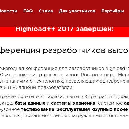
Новости
FAQ
Схема
Для участников
Партнёры
Highload++ 2017 завершён!
ференция разработчиков высо
я ежегодная конференция для разработчиков highload
00 участников из разных регионов России и мира. Ме
ен знаниями о технологиях, позволяющих одновремен
ячи и миллионы пользователей.
грамма охватывает такие аспекты веб-разработок, ка
ектов,
базы данных
и
системы хранения
, системное
а
рузочное
тестирование
,
эксплуатация крупных проек
равления, связанные с высоконагруженными системам