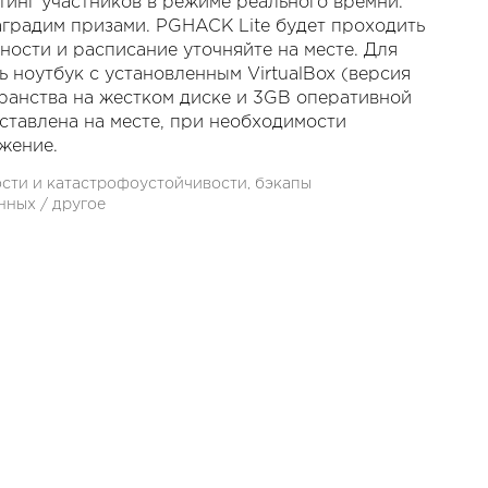
тинг участников в режиме реального времни.
наградим призами. PGHACK Lite будет проходить
бности и расписание уточняйте на месте. Для
 ноутбук с установленным VirtualBox (версия
транства на жестком диске и 3GB оперативной
ставлена на месте, при необходимости
жение.
сти и катастрофоустойчивости, бэкапы
нных / другое