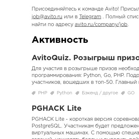
Присоединяйтесь к команде Avito! Присы
job@avito.ru
или в
Telegram
. Полный спис
найти по адресу
avito.ru/company/job
.
Активность
AvitoQuiz. Розыгрыш призо
Для участия в розыгрыше призов необход
программирования: Python, Go, PHP. Под
участников, вошедших в топ-50. Главный
PHP
Python
Бэкенд / другое
GO
PGHACK Lite
PGHACK Lite - короткая версия соревно
PostgreSQL. Участникам будет предложен
виртуальных машинах. С помощью специа