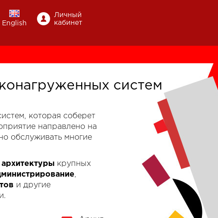
Личный
кабинет
English
конагруженных систем
-систем, которая соберет
роприятие направлено на
но обслуживать многие
к
архитектуры
крупных
дминистрирование
,
тов
и другие
и.