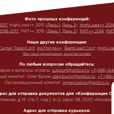
Фото прошлых конференций:
2017
, HighLoad++ 2015 (
День 1
,
День 2
),
HighLoad++ 201
2016-2017
, РИТ++ 2015 (
День 1
,
День 2
),
РИТ++ 2014
,
РИТ
Наши другие конференции:
Center TokenConf
,
InoThings++
,
TeamLead Conf
,
HighLoa
Все наши мероприятия, включая онлайн
По любым вопросам обращайтесь:
терия и вопросы оплаты:
support@ontico.ru
+7(495) 64
ый комитет: Олег Бунин
oleg.bunin@ontico.ru
,
+7 (916
Организационный комитет:
organization@ontico.ru
рес для отправки документов для «Конференции Ол
.Нижняя, д.14, стр.7, под.1, эт.2, офис 08, ООО «Конф
Адрес для отправки курьеров: