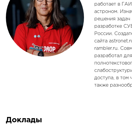
работает в ГА
астроном. Изна
решения задач а
разработке СУБ
России. Созда
сайта astronet
rambler.ru. Со
разработал для
полнотекстовог
слабоструктур
доступа, в том
также разнооб
Доклады