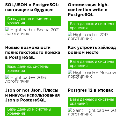
SQL/JSON в PostgreSQL:
Оптимизация high-
настоящее и будущее
contention write в
PostgreSQL
Базы данных и системы
хранения
Базы данных и системы
хранения
HighLoad++ Весна 2021
HighLoad++ 2017
Новые возможности
Как устроить хайлоад
полнотекстового поиска
ровном месте
в PostgreSQL
Базы данных и системы
хранения
Базы данных, системы
хранения
HighLoad++ Mosco
HighLoad++ 2016
2018
Json or not Json. Плюсы
Postgres 12 в этюдах
и минусы использования
Базы данных и системы
Json в PostgreSQL
хранения
Базы данных и системы
Saint HighLoad++ 20
хранения