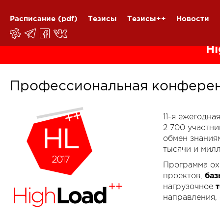
Расписание
(pdf)
Тезисы
Тезисы++
Новости
Hi
Профессиональная конферен
11-я ежегодн
2 700 участн
обмен знания
тысячи и мил
Программа ох
проектов,
баз
нагрузочное
направления,