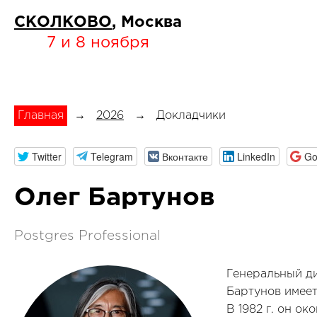
СКОЛКОВО
, Москва
7 и 8 ноября
Главная
→
2026
→
Докладчики
Twitter
Telegram
Вконтакте
LinkedIn
Go
Олег Бартунов
Postgres Professional
Генеральный ди
Бартунов имеет 
В 1982 г. он о