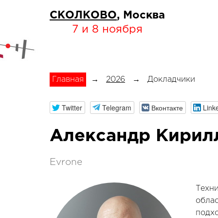
СКОЛКОВО
, Москва
7 и 8 ноября
Главная
→
2026
→
Докладчики
Twitter
Telegram
Вконтакте
Link
Александр Кирил
Evrone
Техни
облас
подхо