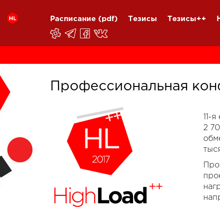
Расписание
(pdf)
Тезисы
Тезисы++
Профессиональная кон
11-
2 7
обм
тыс
Про
про
наг
нап