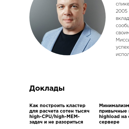
спике
2005 
вклад
сообщ
своим
Мисс
успех
испол
Доклады
Как построить кластер
Минимализм
для расчета сотен тысяч
привычные 
high-CPU/high-MEM-
highload на
задач и не разориться
сервере