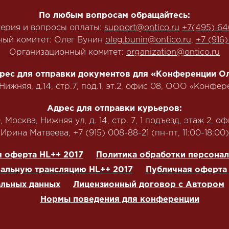
По любым вопросам обращайтесь:
терия и вопросы оплаты:
support@ontico.ru
+7(495) 64
ый комитет: Олег Бунин
oleg.bunin@ontico.ru
,
+7 (916
Организационный комитет:
organization@ontico.ru
рес для отправки документов для «Конференции Ол
.Нижняя, д.14, стр.7, под.1, эт.2, офис 08, ООО «Конф
Адрес для отправки курьеров:
 Москва, Нижняя ул, д. 14, стр. 7, 1 подъезд, этаж 2, оф
‭Ирина Матвеева, +7 (915) 008-88-21‬ (пн-пт, 11:00-18:00)
 оферта HL++ 2017
Политика обработки персона
нальную трансляцию HL++ 2017
Публичная оферта 
альных данных
Лицензионный договор с Автором
Нормы поведения для конференции