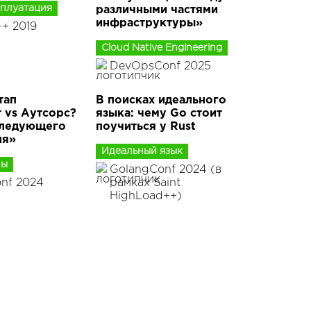
сплуатация
различными частями
инфраструктуры»
+ 2019
Cloud Native Engineering
DevOpsConf 2025
тап
В поисках идеального
 vs Аутсорс?
языка: чему Go стоит
следующего
поучиться у Rust
ля»
Идеальный язык
лы
GolangConf 2024 (в
nf 2024
рамках Saint
HighLoad++)