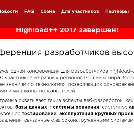
Новости
FAQ
Схема
Для участников
Партнёры
Highload++ 2017 завершён!
ференция разработчиков высо
я ежегодная конференция для разработчиков highload
00 участников из разных регионов России и мира. Ме
ен знаниями о технологиях, позволяющих одновремен
ячи и миллионы пользователей.
грамма охватывает такие аспекты веб-разработок, ка
ектов,
базы данных
и
системы хранения
, системное
а
рузочное
тестирование
,
эксплуатация крупных проек
равления, связанные с высоконагруженными системам