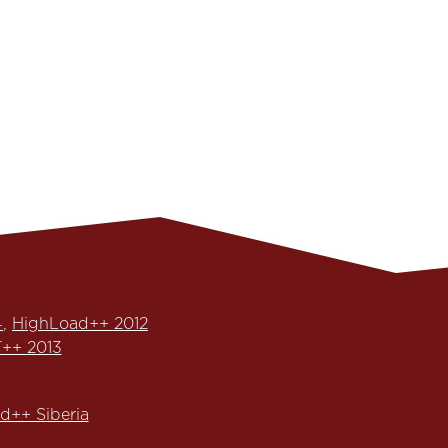
4
,
HighLoad++ 2012
++ 2013
d++ Siberia