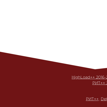
HighLoad++ 2016-
РИТ++ 
РИТ++
,
De