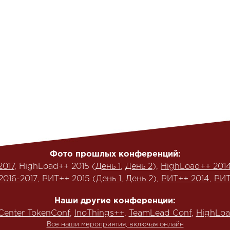
Фото прошлых конференций:
2017
, HighLoad++ 2015 (
День 1
,
День 2
),
HighLoad++ 201
2016-2017
, РИТ++ 2015 (
День 1
,
День 2
),
РИТ++ 2014
,
РИТ
Наши другие конференции:
Center TokenConf
,
InoThings++
,
TeamLead Conf
,
HighLoa
Все наши мероприятия, включая онлайн