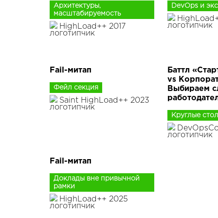
Архитектуры,
DevOps и эк
масштабируемость
HighLoad+
HighLoad++ 2017
Fail-митап
Баттл «Стар
vs Корпорат
Фейл секция
Выбираем 
работодате
Saint HighLoad++ 2023
Круглые сто
DevOpsCo
Fail-митап
Доклады вне привычной
рамки
HighLoad++ 2025