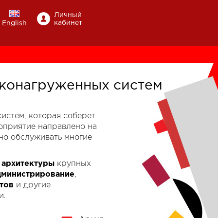
Личный
кабинет
English
конагруженных систем
-систем, которая соберет
роприятие направлено на
но обслуживать многие
к
архитектуры
крупных
дминистрирование
,
тов
и другие
и.