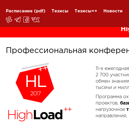
Расписание
(pdf)
Тезисы
Тезисы++
Новости
Hi
Профессиональная конферен
11-я ежегодн
2 700 участн
обмен знания
тысячи и мил
Программа ох
проектов,
баз
нагрузочное
направления,