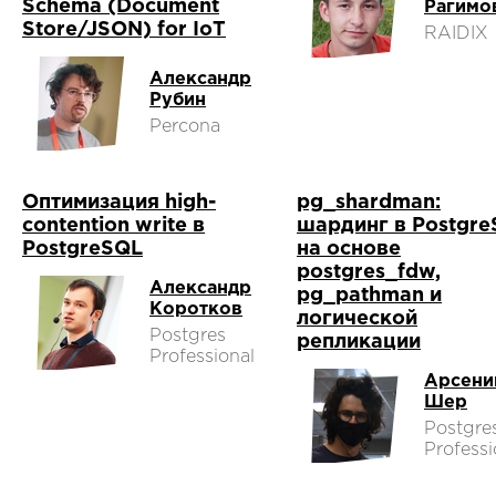
Schema (Document
Рагимо
Store/JSON) for IoT
RAIDIX
Александр
Рубин
Percona
Оптимизация high-
pg_shardman:
contention write в
шардинг в Postgr
PostgreSQL
на основе
postgres_fdw,
Александр
pg_pathman и
Коротков
логической
Postgres
репликации
Professional
Арсени
Шер
Postgre
Professi