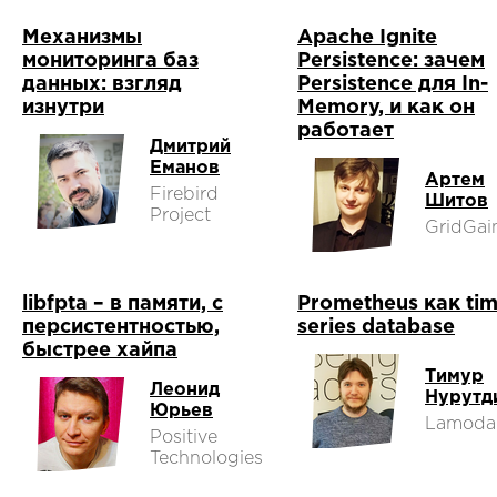
Механизмы
Apache Ignite
мониторинга баз
Persistence: зачем
данных: взгляд
Persistence для In-
изнутри
Memory, и как он
работает
Дмитрий
Еманов
Артем
Firebird
Шитов
Project
GridGai
libfpta – в памяти, с
Prometheus как ti
персистентностью,
series database
быстрее хайпа
Тимур
Леонид
Нурутд
Юрьев
Lamoda
Positive
Technologies