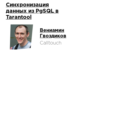
Синхронизация
данных из PgSQL в
Tarantool
Вениамин
Гвоздиков
Calltouch