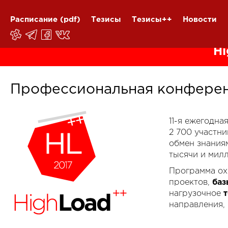
Расписание
(pdf)
Тезисы
Тезисы++
Новости
Hi
Профессиональная конферен
11-я ежегодн
2 700 участн
обмен знания
тысячи и мил
Программа ох
проектов,
баз
нагрузочное
направления,