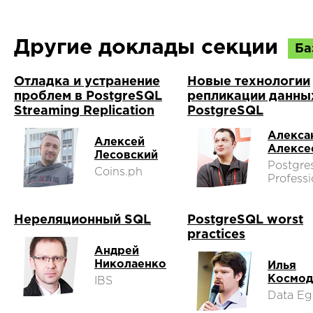
Другие доклады секции
Ба
Отладка и устранение
Новые технологии
проблем в PostgreSQL
репликации данны
Streaming Replication
PostgreSQL
Алекса
Алексей
Алексе
Лесовский
Postgre
Coins.ph
Professi
Нереляционный SQL
PostgreSQL worst
practices
Андрей
Николаенко
Илья
Космод
IBS
Data Eg