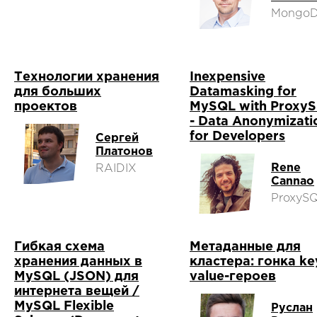
Mongo
Технологии хранения
Inexpensive
для больших
Datamasking for
проектов
MySQL with Proxy
- Data Anonymizati
for Developers
Сергей
Платонов
Rene
RAIDIX
Cannao
ProxyS
Гибкая схема
Метаданные для
хранения данных в
кластера: гонка ke
MySQL (JSON) для
value-героев
интернета вещей /
MySQL Flexible
Руслан