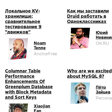
Локальное KV-
Как мы заставили
хранилище:
Druid работать в
сравнительное
Одноклассниках
тестирование 9
"движков"
Юрий
Невини
Noam
OK.RU
Tenne
AnchorFree
Columnar Table
Why are we excited
Performance
about MySQL 8?
Enhancements Of
Greenplum Database
Пётр
with Block Metadata
Зайцев
and Sort Keys
Percona
Xiaojian
Fan