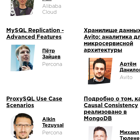
Alibaba
Cloud
MySQL Replication -
Хранилище данны
Advanced Features
Avito: аналитика д
микросервисной
архитектуры
Пётр
Зайцев
Артём
Percona
Данило
Avito
ProxySQL Use Case
Подробно о том, к
Scenarios
Causal Consistency
реализовано в
MongoDB
Alkin
Tezuysal
Михаил
Percona
Тюлене