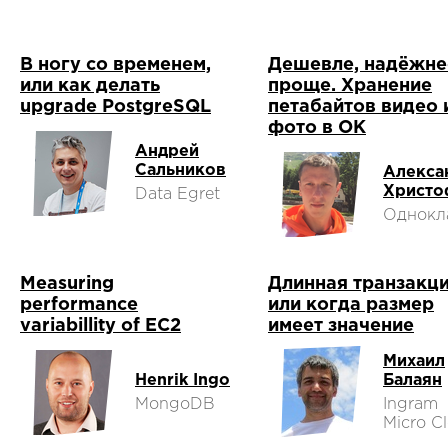
В ногу со временем,
Дешевле, надёжне
или как делать
проще. Хранение
upgrade PostgreSQL
петабайтов видео 
фото в ОК
Андрей
Сальников
Алекса
Христо
Data Egret
Однокл
Measuring
Длинная транзакц
performance
или когда размер
variabillity of EC2
имеет значение
Михаил
Henrik Ingo
Балаян
MongoDB
Ingram
Micro C