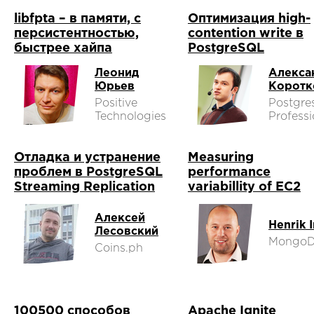
libfpta – в памяти, с
Оптимизация high-
персистентностью,
contention write в
быстрее хайпа
PostgreSQL
Леонид
Алекса
Юрьев
Коротк
Positive
Postgre
Technologies
Professi
Отладка и устранение
Measuring
проблем в PostgreSQL
performance
Streaming Replication
variabillity of EC2
Алексей
Henrik 
Лесовский
Mongo
Coins.ph
100500 способов
Apache Ignite