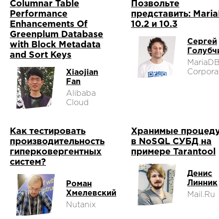
Columnar Table
Позвольте
Performance
представить: Mari
Enhancements Of
10.2 и 10.3
Greenplum Database
Сергей
with Block Metadata
Голубч
and Sort Keys
MariaD
Corpora
Xiaojian
Fan
Alibaba
Cloud
Как тестировать
Хранимые процед
производительность
в NoSQL СУБД на
гиперковергентных
примере Tarantool
систем?
Денис
Линник
Роман
Хмелевский
Mail.Ru
Nutanix