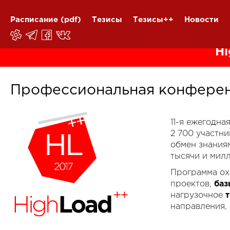
Расписание
(pdf)
Тезисы
Тезисы++
Новости
Hi
Профессиональная конферен
11-я ежегодн
2 700 участн
обмен знания
тысячи и мил
Программа ох
проектов,
баз
нагрузочное
направления,