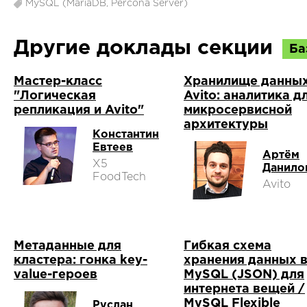
MySQL (MariaDB, Percona Server)
Другие доклады секции
Ба
Мастер-класс
Хранилище данны
"Логическая
Avito: аналитика д
репликация и Avito"
микросервисной
архитектуры
Константин
Евтеев
Артём
X5
Данило
FoodTech
Avito
Метаданные для
Гибкая схема
кластера: гонка key-
хранения данных 
value-героев
MySQL (JSON) для
интернета вещей /
MySQL Flexible
Руслан