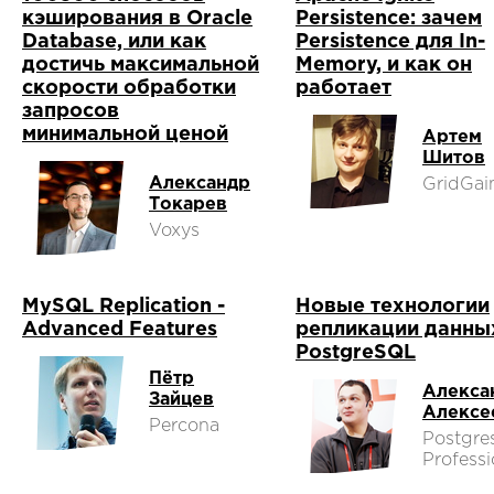
кэширования в Oracle
Persistence: зачем
Database, или как
Persistence для In-
достичь максимальной
Memory, и как он
скорости обработки
работает
запросов
минимальной ценой
Артем
Шитов
Александр
GridGai
Токарев
Voxys
MySQL Replication -
Новые технологии
Advanced Features
репликации данны
PostgreSQL
Пётр
Алекса
Зайцев
Алексе
Percona
Postgre
Professi