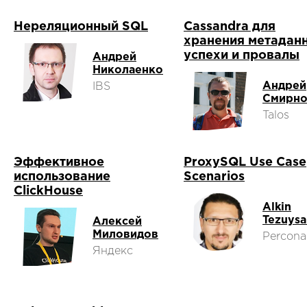
Нереляционный SQL
Cassandra для
хранения метадан
успехи и провалы
Андрей
Николаенко
Андрей
IBS
Смирн
Talos
Эффективное
ProxySQL Use Case
использование
Scenarios
ClickHouse
Alkin
Tezuysa
Алексей
Миловидов
Percona
Яндекс