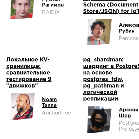
Schema (Document
Рагимов
Store/JSON) for Io
RAIDIX
Алекса
Рубин
Percona
Локальное KV-
pg_shardman:
хранилище:
шардинг в Postgr
сравнительное
на основе
тестирование 9
postgres_fdw,
"движков"
pg_pathman и
логической
репликации
Noam
Tenne
Арсени
AnchorFree
Шер
Postgre
Professi