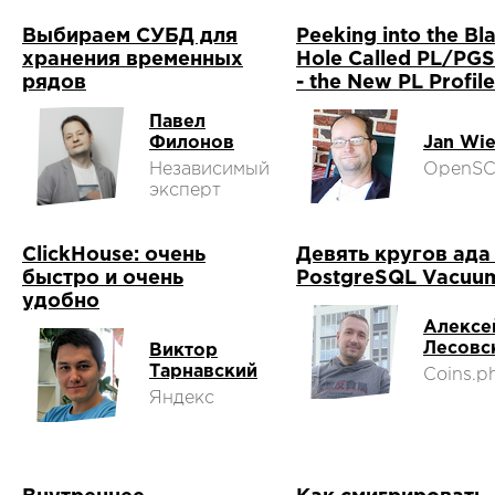
Выбираем СУБД для
Peeking into the Bl
хранения временных
Hole Called PL/PG
рядов
- the New PL Profile
Павел
Филонов
Jan Wi
Независимый
OpenS
эксперт
ClickHouse: очень
Девять кругов ада
быстро и очень
PostgreSQL Vacuu
удобно
Алексе
Лесовс
Виктор
Тарнавский
Coins.p
Яндекс