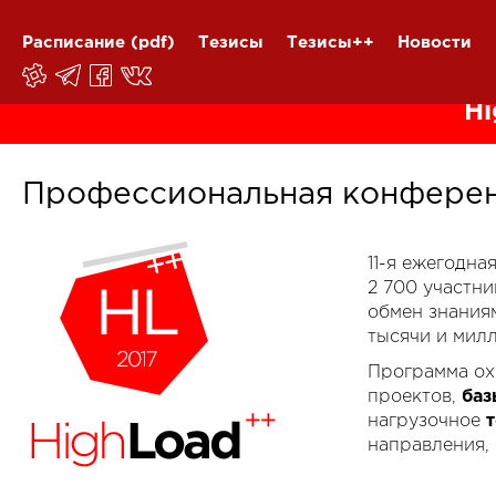
Расписание
(pdf)
Тезисы
Тезисы++
Новости
Hi
Профессиональная конферен
11-я ежегодн
2 700 участн
обмен знания
тысячи и мил
Программа ох
проектов,
баз
нагрузочное
направления,