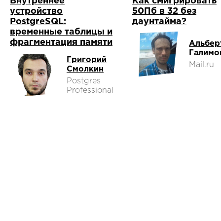
Внутреннее
Как смигрировать
устройство
50Пб в 32 без
PostgreSQL:
даунтайма?
временные таблицы и
фрагментация памяти
Альбер
Галимо
Григорий
Mail.ru
Смолкин
Postgres
Professional