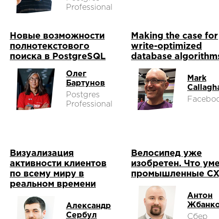
Professional
Новые возможности
Making the case for
полнотекстового
write-optimized
поиска в PostgreSQL
database algorithm
Олег
Mark
Бартунов
Callagh
Postgres
Facebo
Professional
Визуализация
Велосипед уже
активности клиентов
изобретен. Что ум
по всему миру в
промышленные С
реальном времени
Антон
Жбанк
Александр
Сербул
Сбер