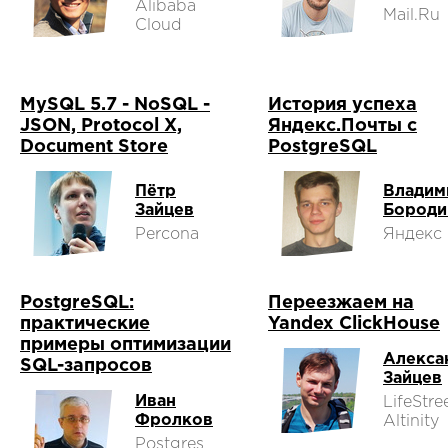
Alibaba
Mail.Ru
Cloud
MySQL 5.7 - NoSQL -
История успеха
JSON, Protocol X,
Яндекс.Почты с
Document Store
PostgreSQL
Пётр
Владим
Зайцев
Бороди
Percona
Яндекс
PostgreSQL:
Переезжаем на
практические
Yandex ClickHouse
примеры оптимизации
Алекса
SQL-запросов
Зайцев
Иван
LifeStree
Фролков
Altinity
Postgres