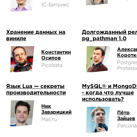
1С-Битрикс
Хранение данных на
Долгожданный ре
виниле
pg_pathman 1.0
Алекса
Константин
Коротк
Осипов
Postgre
Picodata
Professi
Язык Lua — секреты
MySQL® и Mongo
производительности
- когда что лучше
использовать?
Ник
Заварицкий
Пётр
Зайцев
Mail.ru
Percona