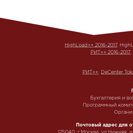
HighLoad++ 2016-2017
, High
РИТ++ 2016-2017
,
РИТ++
,
DeCenter Tok
Бухгалтерия и в
Программный комит
Органи
Почтовый адрес для о
125040, г.Москва, ул.Нижняя, д