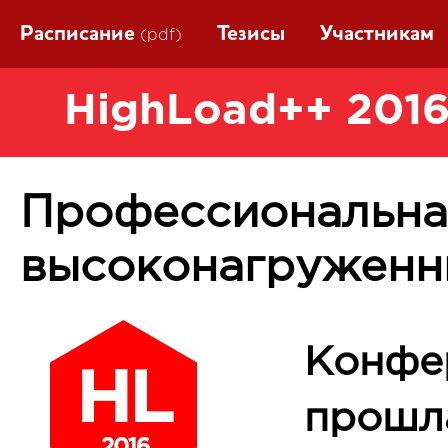
Расписание
Тезисы
Участникам
(pdf)
HighLoad++ 2016
Профессиональна
высоконагруженн
Конфе
прошла