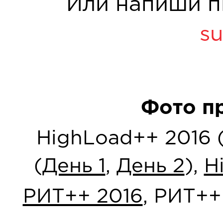
Или напиши п
su
Фото п
HighLoad++ 2016 
(
День 1
,
День 2
),
H
РИТ++ 2016
, РИТ++