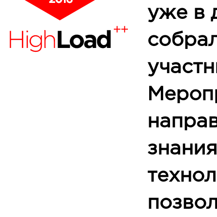
уже в 
собра
участн
Мероп
направ
знания
технол
позво