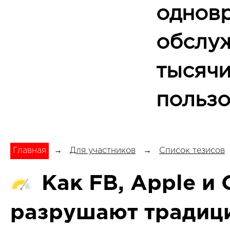
однов
обслу
тысяч
пользо
Главная
→
Для участников
→
Список тезисов
Как FB, Apple и 
разрушают традиц