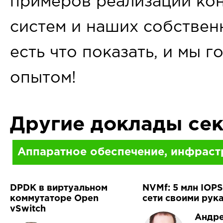
примеров реализации ко
систем и наших собствен
есть что показать, и мы г
опытом!
Другие доклады се
Аппаратное обеспечение, инфраст
DPDK в виртуальном
NVMf: 5 млн IOPS
коммутаторе Open
сети своими рук
vSwitch
Андр