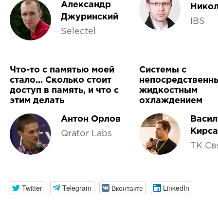
Александр
Нико
Джуринский
IBS
Selectel
Что-то с памятью моей
Cистемы с
стало… Сколько стоит
непосредственн
доступ в память, и что с
жидкостным
этим делать
охлаждением
Антон Орлов
Васил
Кирса
Qrator Labs
ТК Св
Twitter
Telegram
Вконтакте
LinkedIn