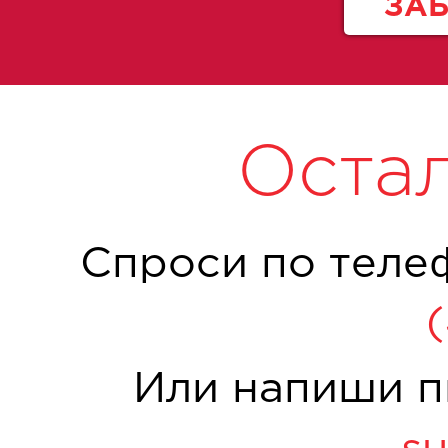
ЗА
Оста
Спроси по теле
Или напиши п