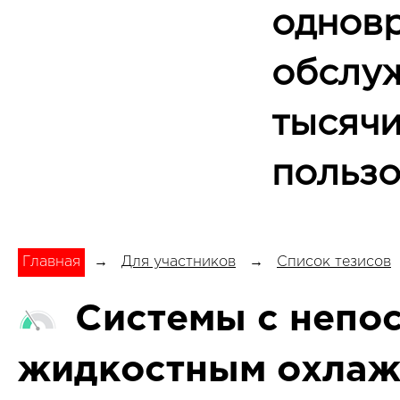
однов
обслу
тысяч
пользо
Главная
→
Для участников
→
Список тезисов
Cистемы с непо
жидкостным охлаж