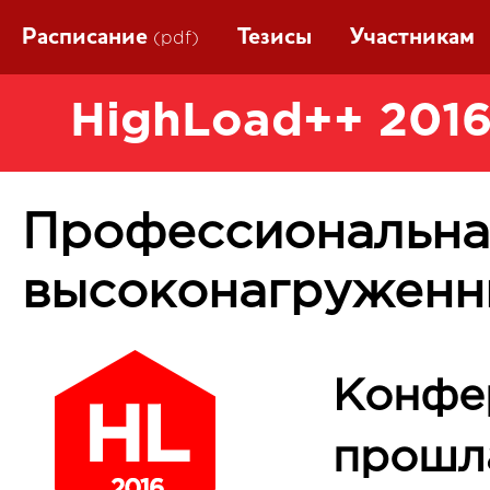
Расписание
Тезисы
Участникам
(pdf)
HighLoad++ 2016
Профессиональна
высоконагруженн
Конфе
прошла