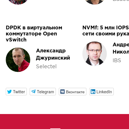
DPDK в виртуальном
NVMf: 5 млн IOPS
коммутаторе Open
сети своими рук
vSwitch
Андр
Александр
Нико
Джуринский
IBS
Selectel
Twitter
Telegram
Вконтакте
LinkedIn