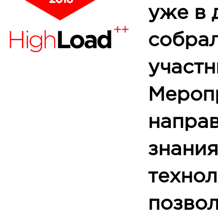
уже в 
собра
участн
Мероп
направ
знания
технол
позво