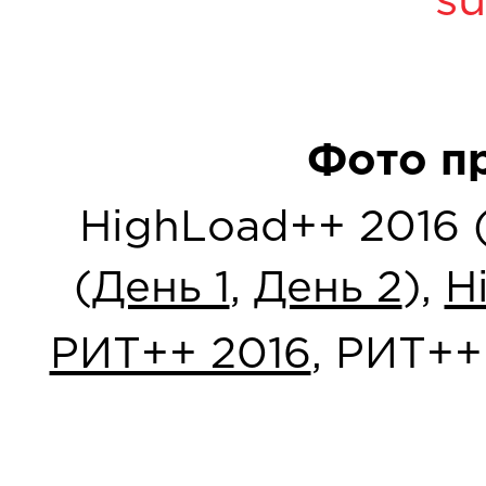
su
Фото п
HighLoad++ 2016 
(
День 1
,
День 2
),
H
РИТ++ 2016
, РИТ++