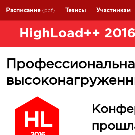
Расписание
Тезисы
Участникам
(pdf)
HighLoad++ 2016
Профессиональна
высоконагруженн
Конфе
прошла