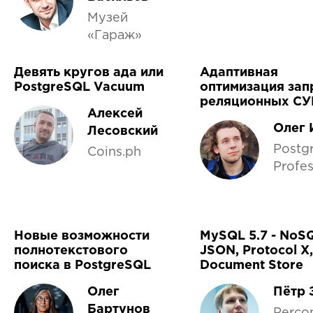
Музей
«Гараж»
Девять кругов ада или
Адаптивная
PostgreSQL Vacuum
оптимизация зап
реляционных С
Алексей
Олег 
Лесовский
Postg
Coins.ph
Profes
Новые возможности
MySQL 5.7 - NoSQ
полнотекстового
JSON, Protocol X,
поиска в PostgreSQL
Document Store
Олег
Пётр 
Бартунов