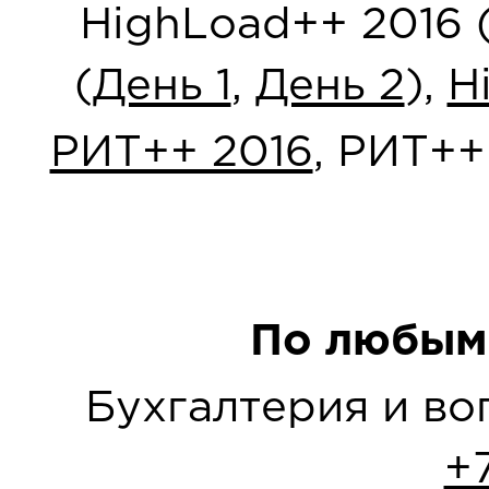
HighLoad++ 2016 
(
День 1
,
День 2
),
H
РИТ++ 2016
, РИТ++
По любым
Бухгалтерия и в
+