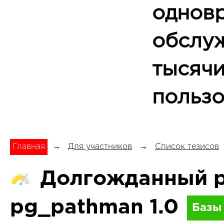
однов
обслу
тысяч
пользо
Главная
→
Для участников
→
Список тезисов
Долгожданный р
pg_pathman 1.0
Базы