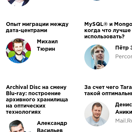
Опыт миграции между
MySQL® и Mongo
дата-центрами
когда что лучше
использовать?
Михаил
Пётр 
Тюрин
Perco
Archival Disc на смену
За счет чего Tara
Blu-ray: построение
такой оптималь
архивного хранилища
Денис
на оптических
технологиях
Аник
Mail.R
Александр
Васильев