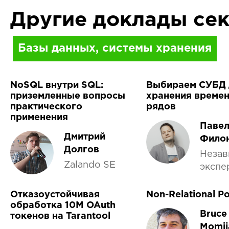
Другие доклады се
Базы данных, системы хранения
NoSQL внутри SQL:
Выбираем СУБД 
приземленные вопросы
хранения време
практического
рядов
применения
Паве
Дмитрий
Фило
Долгов
Незав
Zalando SE
экспе
Отказоустойчивая
Non-Relational P
обработка 10M OAuth
Bruce
токенов на Tarantool
Momji