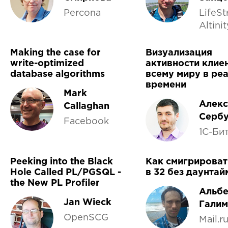
Percona
LifeSt
Altinit
Making the case for
Визуализация
write-optimized
активности клие
database algorithms
всему миру в ре
времени
Mark
Алек
Callaghan
Серб
Facebook
1С-Би
Peeking into the Black
Как смигрироват
Hole Called PL/PGSQL -
в 32 без даунтай
the New PL Profiler
Альбе
Jan Wieck
Гали
OpenSCG
Mail.r