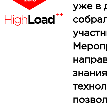
уже в 
собра
участн
Мероп
направ
знания
технол
позво