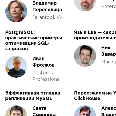
Владимир
Enter
Перепелица
Tarantool, VK
PostgreSQL:
Язык Lua — секр
практические примеры
производительн
оптимизации SQL-
Ник
запросов
Завар
Иван
Mail.r
Фролков
Postgres
Professional
Эффективная отладка
Переезжаем на 
репликации MySQL
ClickHouse
Света
Алек
Смирнова
Зайце