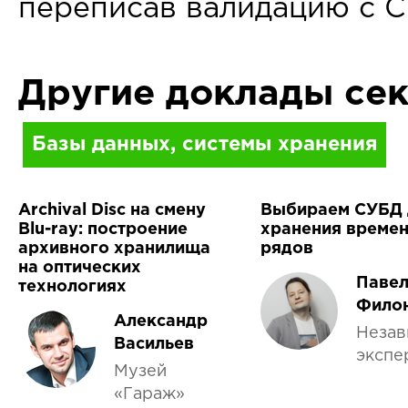
переписав валидацию с Си
Другие доклады се
Базы данных, системы хранения
Archival Disc на смену
Выбираем СУБД 
Blu-ray: построение
хранения време
архивного хранилища
рядов
на оптических
Паве
технологиях
Фило
Александр
Незав
Васильев
экспе
Музей
«Гараж»