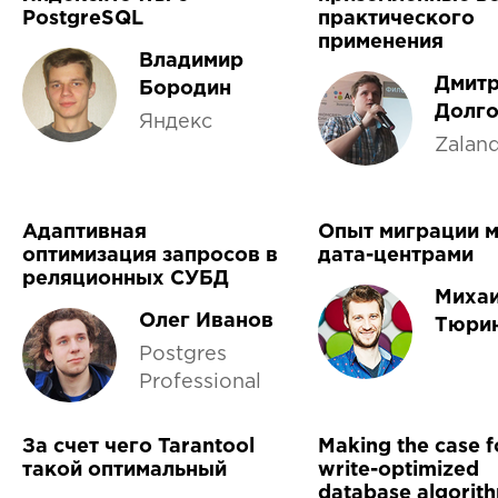
PostgreSQL
практического
применения
Владимир
Дмит
Бородин
Долг
Яндекс
Zalan
Адаптивная
Опыт миграции 
оптимизация запросов в
дата-центрами
реляционных СУБД
Миха
Олег Иванов
Тюри
Postgres
Professional
За счет чего Tarantool
Making the case f
такой оптимальный
write-optimized
database algorit