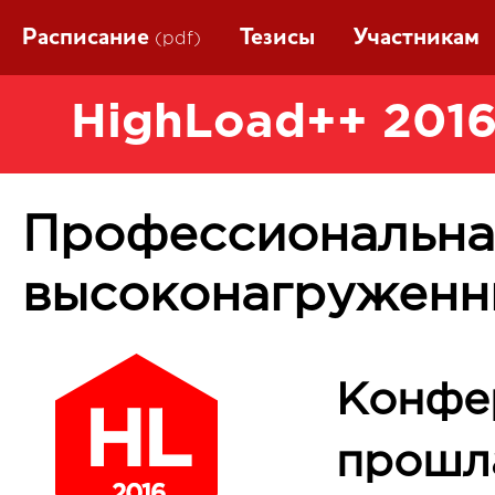
Расписание
Тезисы
Участникам
(pdf)
HighLoad++ 2016
Профессиональна
высоконагруженн
Конфе
прошла