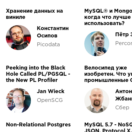
Хранение данных на
MySQL® и Mongo
виниле
когда что лучше
использовать?
Константин
Пётр 
Осипов
Perco
Picodata
Peeking into the Black
Велосипед уже
Hole Called PL/PGSQL -
изобретен. Что 
the New PL Profiler
промышленные 
Jan Wieck
Антон
Жбан
OpenSCG
Сбер
Non-Relational Postgres
MySQL 5.7 - NoSQ
JSON, Protocol X,