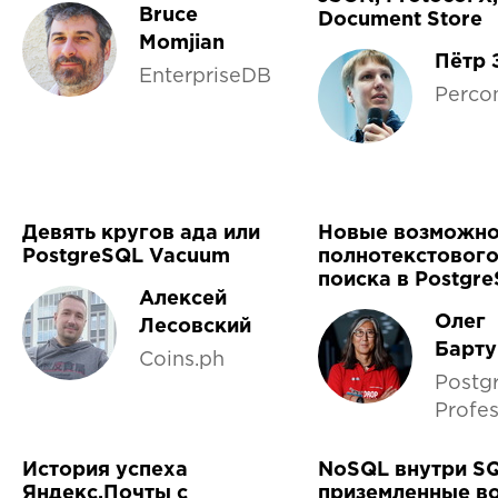
Bruce
Document Store
Momjian
Пётр 
EnterpriseDB
Perco
Девять кругов ада или
Новые возможно
PostgreSQL Vacuum
полнотекстовог
поиска в Postgr
Алексей
Олег
Лесовский
Барту
Coins.ph
Postg
Profes
История успеха
NoSQL внутри SQ
Яндекс.Почты с
приземленные в