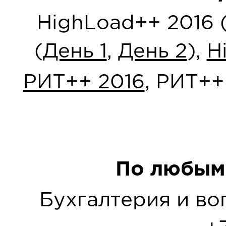
HighLoad++ 2016 
(
День 1
,
День 2
),
H
РИТ++ 2016
, РИТ++
По любым
Бухгалтерия и в