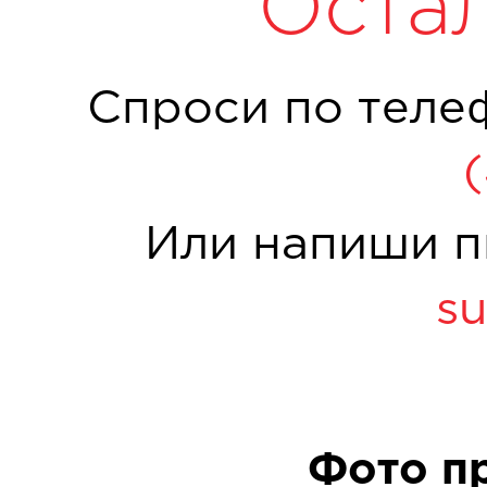
Оста
Спроси по теле
Или напиши п
su
Фото п