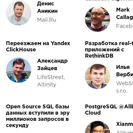
Денис
Mark
Аникин
Calla
Mail.Ru
Faceb
Переезжаем на Yandex
Разработка real-
ClickHouse
приложений с
RethinkDB
Александр
Илья
Зайцев
Верб
LifeStreet,
WebSt
Altinity
s.r.o.
Open Source SQL базы
PostgreSQL @Ali
данных вступили в эру
Cloud
миллионов запросов в
Xianm
секунду