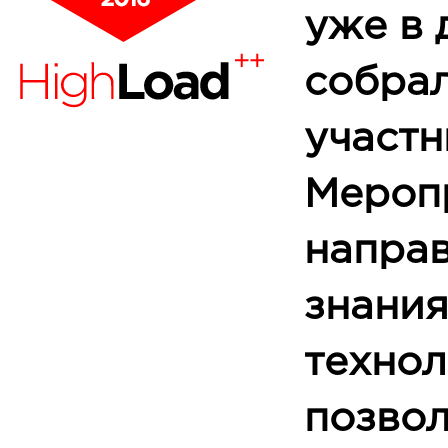
уже в 
собра
участн
Мероп
направ
знания
технол
позво