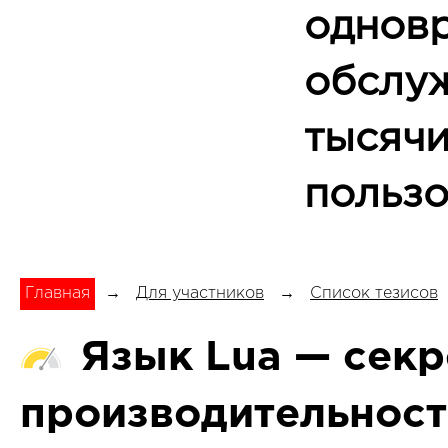
однов
обслу
тысяч
пользо
Главная
→
Для участников
→
Список тезисов
Язык Lua — сек
производительност