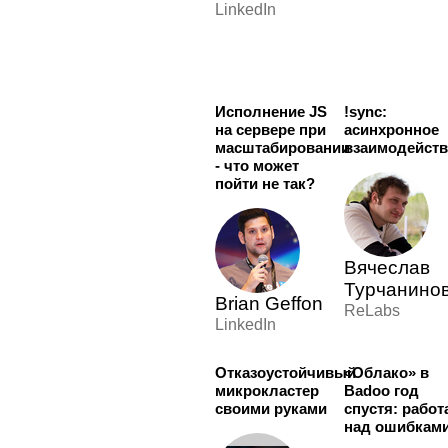
LinkedIn
Исполнение JS
!sync:
на сервере при
асинхронное
масштабировании
взаимодейст
- что может
пойти не так?
Вячеслав
Турчанино
Brian Geffon
ReLabs
LinkedIn
Отказоустойчивый
«Облако» в
микрокластер
Badoo год
своими руками
спустя: работ
над ошибкам