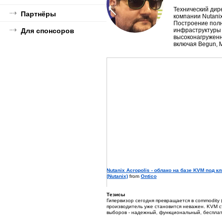
Технический дир
Партнёры
компании Nutani
Построение полн
Для спонсоров
инфраструктуры
высоконагруженн
включая Begun, 
Nutanix Acropolis - облако на базе KVM под
(Nutanix)
from
Ontico
Тезисы
Гипервизор сегодня превращается в commodity 
производитель уже становится неважен. KVM с
выборов - надежный, функциональный, бесплат