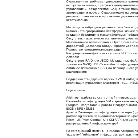
Существенная проблема - для реальных примен
виртуальных машин) требуется централизован
управление и "разделяемая" СХД, а также мон
авторизация и прочее. Существующие на сего
решают только часть вопросов (или управление
неоптимально.
Мы создали гибридное решение типа "все в од
Nutanix - это программная платформа, изначал
создания безлимитно масштабируемых "облако
Отсутствуют практически все типичные узкие м
Максимальное использование Open Source ком
доработкой (Cassandra NoSQL, Apache ZooKeepe
Полностью программная реализация.
Распределенная файловая система NDFS и сис
Acropolis.
Отсутствует RAID или JBOD. Метаданные файл
хранятся в NoSQL DB Cassandra. Конфигурация 
Активное применение SSD как полноценного ур
кэширования).
Поддержка стандартной версии KVM (Centos) чер
реализация управления кластером - aCLI, HTML5
Подсистемы
Arithmos - работа со статистикой гипервизора.
Cassandra - конфигурация VM и хранение мет
Stargate - подготовка и работа с виртуальными
iSCSI / NFS / SMB3.
Apache Zookeeper - конфигурация кластера (од
partitioning систем хранения кластерных конфи
Prism - UI, Prism Central - UI / CLI / API для ц
распределенной инфраструктурой.
На сегодняшний момент, на Nutanix Acropolis 
“под ключ” ”облачную” инфраструктуру практич