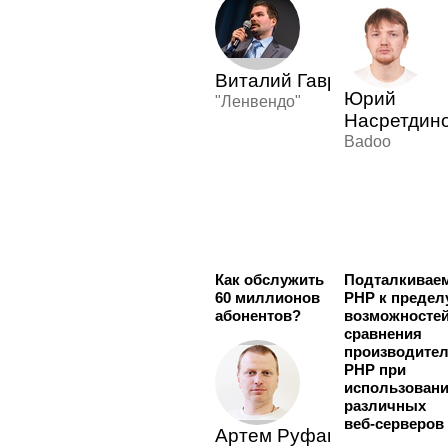
Виталий Гаврилов
Юрий
"Ленвендо"
Насретдин
Badoo
Как обслужить
Подталкивае
60 миллионов
PHP к предел
абонентов?
возможностей
сравнения
производите
PHP при
использован
различных
веб-серверов
Артем Руфанов