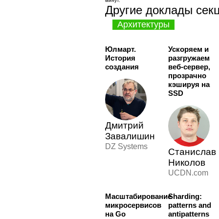
минут.
Другие доклады сек
Архитектуры
Юлмарт.
Ускоряем и
История
разгружаем
создания
веб-сервер,
прозрачно
кэшируя на
SSD
Дмитрий
Завалишин
DZ Systems
Станислав
Николов
UCDN.com
Масштабирование
Sharding:
микросервисов
patterns and
на Go
antipatterns