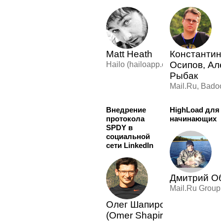
Matt Heath
Константи
Осипов, Ал
Hailo (hailoapp.com)
Рыбак
Mail.Ru, Bado
Внедрение
HighLoad для
протокола
начинающих
SPDY в
социальной
сети LinkedIn
Дмитрий О
Mail.Ru Group
Олег Шапиро
(Omer Shapira)