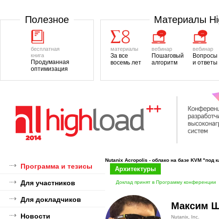
Полезноe
Материалы H
бесплатная
материалы
вебинар
вебинар
книга
За все
Пошаговый
Вопросы
Продуманная
восемь лет
алгоритм
и ответы
оптимизация
Nutanix Acropolis - облако на базе KVM "под 
Программа и тезисы
Архитектуры
Для участников
Доклад принят в Программу конференции
Для докладчиков
Максим 
Новости
Nutanix, Inc.