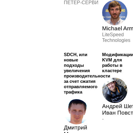
ПЕТЕР-СЕРВИС
Michael Arm
LiteSpeed
Technologies
SDCH, или
Модификаци
новые
KVM для
подходы
работы в
увеличения
кластере
производительности
за счет сжатия
отправляемого
трафика
Андрей Ше
Иван Повс
-
Дмитрий