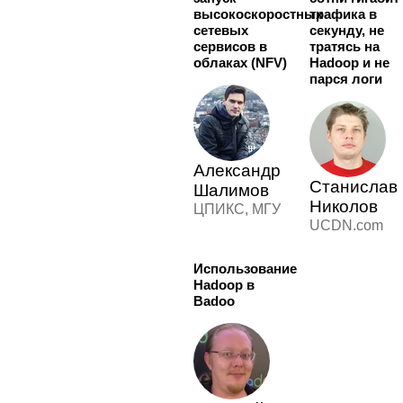
высокоскоростных
трафика в
сетевых
секунду, не
сервисов в
тратясь на
облаках (NFV)
Hadoop и не
парся логи
Александр
Станислав
Шалимов
Николов
ЦПИКС, МГУ
UCDN.com
Использование
Hadoop в
Badoo