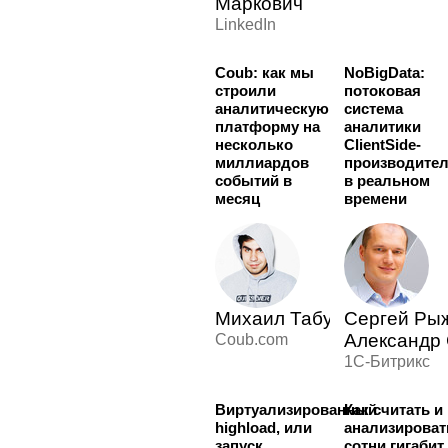
Маркович
LinkedIn
Coub: как мы
NoBigData:
строили
потоковая
аналитическую
система
платформу на
аналитики
несколько
ClientSide-
миллиардов
производите
событий в
в реальном
месяц
времени
Михаил Табунов
Сергей Рыж
Александр
Coub.com
1С-Битрикс
Виртуализированный
Как считать и
highload, или
анализироват
запуск
сотни гигабит