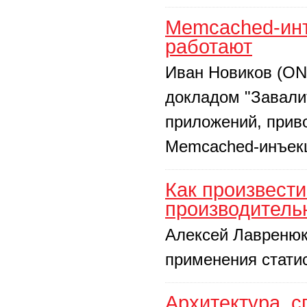
Memcached-инъ
работают
Иван Новиков (ON
докладом "Завалит
приложений, приво
Memcached-инъек
Как произвести
производитель
Алексей Лавренюк 
применения стати
Архитектура, 