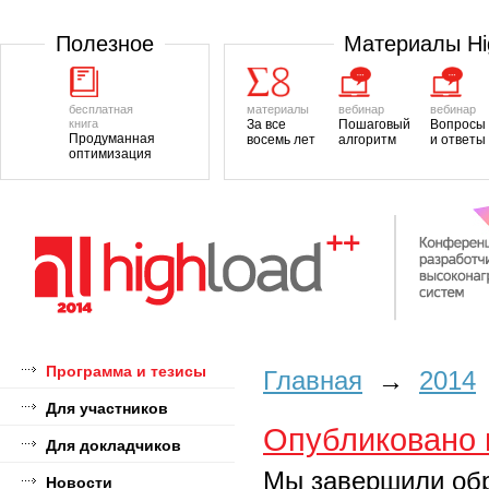
Полезноe
Материалы H
бесплатная
материалы
вебинар
вебинар
книга
За все
Пошаговый
Вопросы
Продуманная
восемь лет
алгоритм
и ответы
оптимизация
Программа и тезисы
Главная
→
2014
Для участников
Опубликовано 
Для докладчиков
Мы завершили обр
Новости