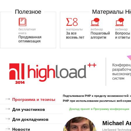
Полезноe
Материалы H
бесплатная
материалы
вебинар
вебинар
книга
За все
Пошаговый
Вопросы
Продуманная
восемь лет
алгоритм
и ответы
оптимизация
Подталкиваем PHP к пределу возможностей: 
Программа и тезисы
PHP при использовании различных веб-серв
Для участников
Доклад принят в Программу конференции
Для докладчиков
Michael A
Новости
LiteSpeed Technolog