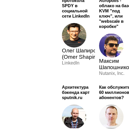
протокола
Acropolis -
SPDY в
облако на баз
социальной
KVM "под
сети LinkedIn
ключ", или
"webscale в
коробке"
Олег Шапиро
(Omer Shapira)
Максим
LinkedIn
Шапошнико
Nutanix, Inc.
Архитектура
Как обслужит
бэкенда карт
60 миллионо
sputnik.ru
абонентов?