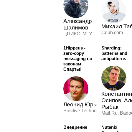
Александр
Михаил Та
Шалимов
Coub.com
ЦПИКС, МГУ
1Hippeus -
Sharding:
zero-copy
patterns and
messaging по
antipatterns
законам
Спарты!
Константи
Осипов, Ал
Леонид Юрьев
Рыбак
Positive Technologies
Mail.Ru, Bado
Внедрение
Nutanix