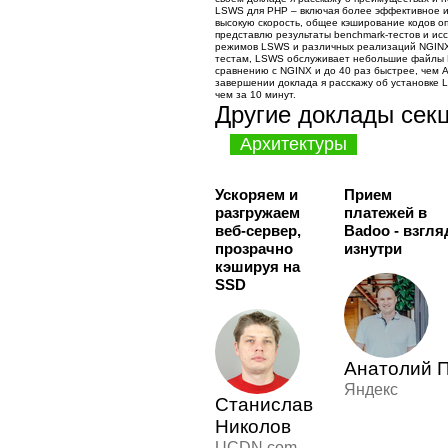
LSWS для PHP – включая более эффективное и
высокую скорость, общее кэширование кодов оп
представлю результаты benchmark-тестов и ис
режимов LSWS и различных реализаций NGINX
тестам, LSWS обслуживает небольшие файлы P
сравнению с NGINX и до 40 раз быстрее, чем 
завершении доклада я расскажу об установке
чем за 10 минут.
Другие доклады сек
Архитектуры
Ускоряем и
Прием
разгружаем
платежей в
веб-сервер,
Badoo - взгля
прозрачно
изнутри
кэшируя на
SSD
Анатолий 
Яндекс
Станислав
Николов
UCDN.com