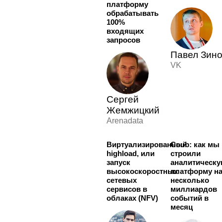
платформу
обрабатывать
100%
входящих
запросов
Павел Зин
VK
Сергей
Жемжицкий
Arenadata
Виртуализированный
Coub: как мы
highload, или
строили
запуск
аналитическ
высокоскоростных
платформу н
сетевых
несколько
сервисов в
миллиардов
облаках (NFV)
событий в
месяц