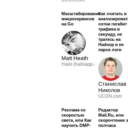
Масштабирование
Как считать и
микросервисов
анализироват
на Go
сотни гигабит
трафика в
секунду, не
тратясь на
Hadoop и не
парся логи
Matt Heath
Hailo (hailoapp.com)
Станислав
Николов
UCDN.com
Реклама со
Редактор
скоростью
Mail.Ru, или
света, или Как
скорочтение 
научить DMP-
полчаса