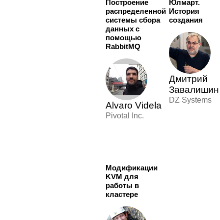
Построение
Юлмарт.
распределенной
История
системы сбора
создания
данных с
помощью
RabbitMQ
Дмитрий
Завалишин
DZ Systems
Alvaro Videla
Pivotal Inc.
Модификации
KVM для
работы в
кластере