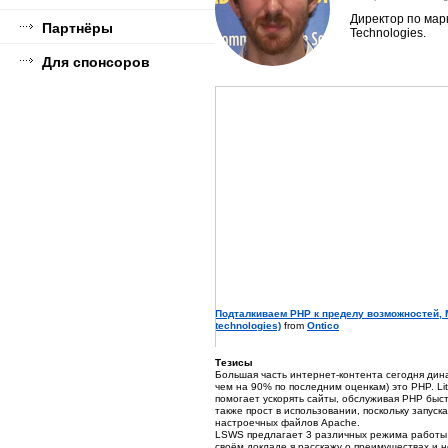
Директор по марк
Партнёры
Technologies.
Для спонсоров
Подталкиваем PHP к пределу возможностей, Mi
technologies)
from
Ontico
Тезисы
Большая часть интернет-контента сегодня дина
чем на 90% по последним оценкам) это PHP. Li
помогает ускорять сайты, обслуживая PHP быст
также прост в использовании, поскольку запуск
настроечных файлов Apache.
LSWS предлагает 3 различных режима работы 
своём докладе я расскажу о преимуществах и 