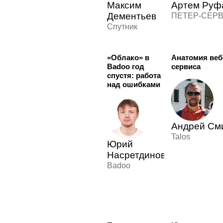
Максим
Артем Руф
Дементьев
ПЕТЕР-СЕР
Спутник
«Облако» в
Анатомия веб
Badoo год
сервиса
спустя: работа
над ошибками
Андрей См
Talos
Юрий
Насретдинов
Badoo