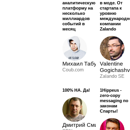
аналитическую
в моде. От
платформу на
стартапа к
несколько
уровню
миллиардов
международн
событий в
компании
месяц
Zalando
Михаил Табунов
Valentine
Gogichashvi
Coub.com
Zalando SE
100% HA. Да!
1Hippeus -
zero-copy
messaging по
законам
Спарты!
Дмитрий Смирнов