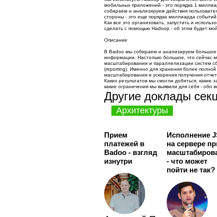
мобильных приложений - это порядка 1 миллиа
собираем и анализируем действия пользовател
стороны - это еще порядка миллиарда событий 
Как все это организовать, запустить и использо
сделать с помощью Hadoop - об этом будет мой
Описание
В Badoo мы собираем и анализируем большое 
информации. Настолько большое, что сейчас м
масштабировании и параллелизации систем сб
(reporting). Именно для хранения более полно
масштабирования и ускорения получения отчет
Каких результатов мы смогли добиться, какие 
какие ограничения мы выявили для себя - обо в
Другие доклады сек
Архитектуры
Прием
Исполнение J
платежей в
на сервере пр
Badoo - взгляд
масштабиров
изнутри
- что может
пойти не так?