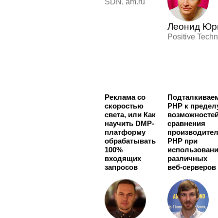
SDN, am.ru
Леонид Юр
Positive Tech
Реклама со
Подталкивае
скоростью
PHP к предел
света, или Как
возможностей
научить DMP-
сравнения
платформу
производите
обрабатывать
PHP при
100%
использован
входящих
различных
запросов
веб-серверов