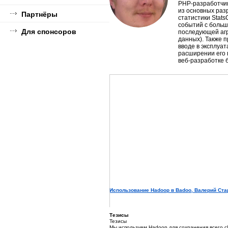
PHP-разработчик
из основных раз
Партнёры
статистики Stats
событий с больш
Для спонсоров
последующей аг
данных). Также 
вводе в эксплуа
расширении его 
веб-разработке б
Использование Hadoop в Badoo, Валерий Ста
Тезисы
Тезисы
Мы используем Hadoop для сохранения всего cli