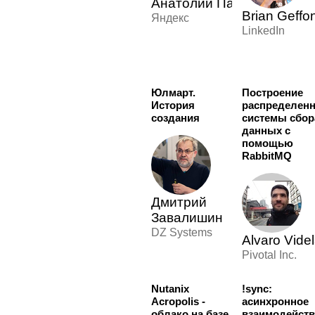
Анатолий Панов
Brian Geffo
Яндекс
LinkedIn
Юлмарт.
Построение
История
распределен
создания
системы сбор
данных с
помощью
RabbitMQ
Дмитрий
Завалишин
DZ Systems
Alvaro Vide
Pivotal Inc.
Nutanix
!sync:
Acropolis -
асинхронное
облако на базе
взаимодейст