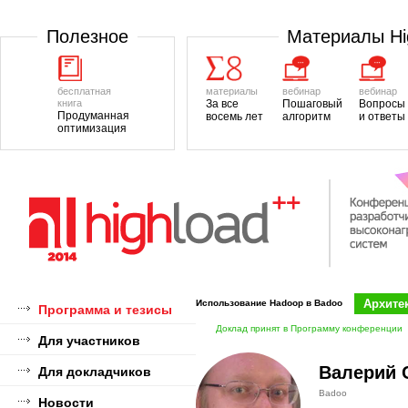
Полезноe
Материалы H
бесплатная
материалы
вебинар
вебинар
книга
За все
Пошаговый
Вопросы
Продуманная
восемь лет
алгоритм
и ответы
оптимизация
Архите
Использование Hadoop в Badoo
Программа и тезисы
Доклад принят в Программу конференции
Для участников
Валерий 
Для докладчиков
Badoo
Новости