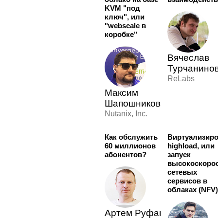
KVM "под
ключ", или
"webscale в
коробке"
Вячеслав
Турчанино
ReLabs
Максим
Шапошников
Nutanix, Inc.
Как обслужить
Виртуализир
60 миллионов
highload, или
абонентов?
запуск
высокоскоро
сетевых
сервисов в
облаках (NFV
Артем Руфанов