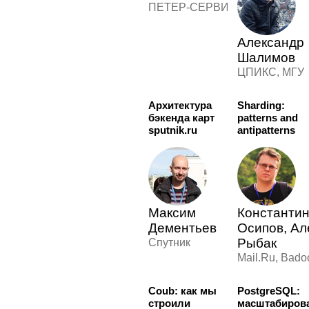
ПЕТЕР-СЕРВИС
Александр
Шалимов
ЦПИКС, МГУ
Архитектура
Sharding:
бэкенда карт
patterns and
sputnik.ru
antipatterns
Максим
Константи
Дементьев
Осипов, Ал
Рыбак
Спутник
Mail.Ru, Bado
Coub: как мы
PostgreSQL:
строили
масштабиров