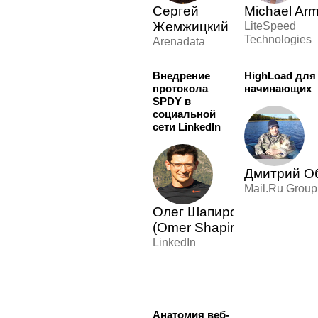
Сергей
Michael Arm
Жемжицкий
LiteSpeed
Technologies
Arenadata
Внедрение
HighLoad для
протокола
начинающих
SPDY в
социальной
сети LinkedIn
Дмитрий О
Mail.Ru Group
Олег Шапиро
(Omer Shapira)
LinkedIn
Анатомия веб-